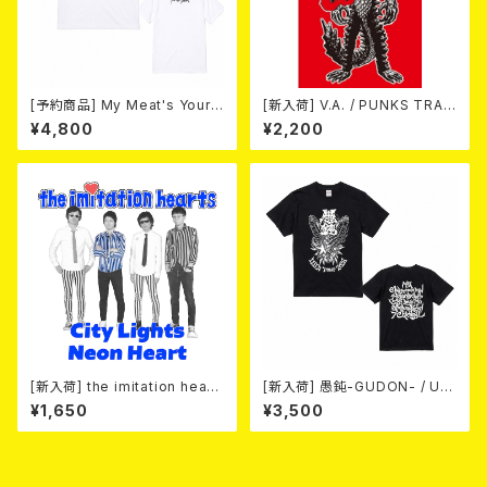
[予約商品] My Meat's Your
[新入荷] V.A. / PUNKS TRAV
Poison -あんたにゃ毒でもオイ
EL GUIDE SHIZUOKA (カセッ
¥4,800
¥2,200
ラにゃ薬- (WHITE) 熊本地震
ト)
復興支援T-shirt (XXL & XXX
L) 2026年8月末～9月頭発売
予定！
[新入荷] the imitation heart
[新入荷] 愚鈍-GUDON- / US
s / City Lights Neon Heart
TOUR 2026 T-shirt
¥1,650
¥3,500
(7"EP)