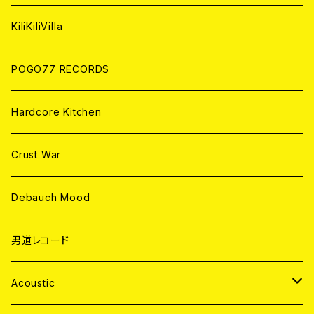
ANALOG
KiliKiliVilla
POGO77 RECORDS
Hardcore Kitchen
Crust War
Debauch Mood
男道レコード
Acoustic