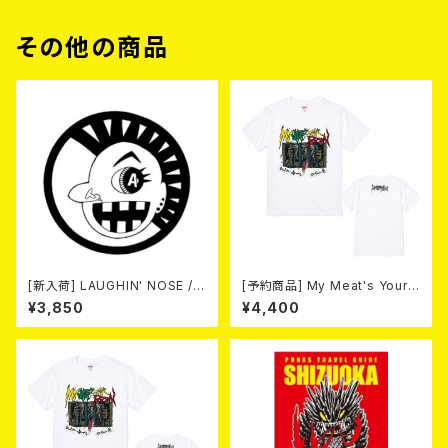
その他の商品
[新入荷] LAUGHIN' NOSE / P
[予約商品] My Meat's Your
USSY FOR SALE (LP)
Poison -あんたにゃ毒でもオイ
¥3,850
¥4,400
ラにゃ薬- (White) 熊本地震 復
興支援T-shirt 2026年8月末
～9月頭入荷！