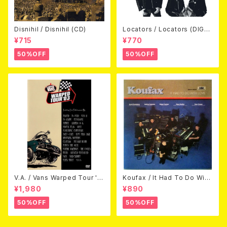
Disnihil / Disnihil (CD)
Locators / Locators (DIGPA
CK CD)
¥715
¥770
50%OFF
50%OFF
V.A. / Vans Warped Tour '0
Koufax / It Had To Do With
3 (DVD)
Love (CD)
¥1,980
¥890
50%OFF
50%OFF