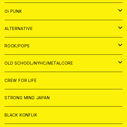
ANALOG
CD
JAPAN
ANALOG
JAPAN
Oi PUNK
CASSETTE TAPE
ANALOG
WORLD
JAPAN
CD
WORLD
JAPAN
ALTERNATIVE
WORLD
ANALOG
CD
CD
WOLRD
JAPAN
ROCK/POPS
ANALOG
ANALOG
CD
CD
WORLD
JAPAN
OLD SCHOOL/NYHC/METALCORE
ANALOG
ANALOG
CD
CD
WORLD
JAPAN
CREW FOR LIFE
ANALOG
ANALOG
CD
CD
WORLD
STRONG MIND JAPAN
ANALOG
ANALOG
CD
BLACK KONFLIK