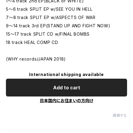
1～4 track 2nd EP(BLACK or WHITE)
5～6 track SPLIT EP w/SEE YOU IN HELL
7～8 track SPLIT EP w/ASPECTS OF WAR
9～14 track 3rd EP(STAND UP AND FIGHT NOW)
15～17 track SPLIT CD w/FINAL BOMBS
18 track HEAL COMP CD
(WHY records/JAPAN 2018)
International shipping available
Add to cart
日本国内にお住まいの方向け
通報する