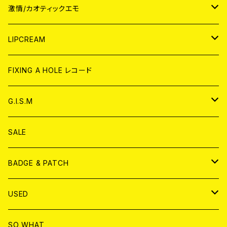
JAPAN
激情/カオティックエモ
CD
WORLD
JAPAN
LIPCREAM
ANALOG
CD
CD
WORLD
CD
FIXING A HOLE レコード
ANALOG
ANALOG
CD
アナログ
G.I.S.M
ANALOG
DVD
CD
SALE
T-shirt & WEAR
ANALOG
BADGE & PATCH
T-SHIRT & WEAR
BADGE
USED
DVD
PATCH
書籍
SO WHAT