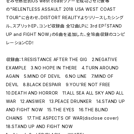
をみせ熱狂的US west coastツアーを成功させた彼等
の"RELENTLESS ASSAULT 2018 USA WEST COAST
TOUR"に合わせ、DISTORT REALITYよりリリースしたシング
ル、スプリットEP、コンピ収録曲 全12曲LPに 3rd EP「STAND
UP and FIGHT NOW」の6曲を追加した、全18曲収録のコンピ
レーションCD！
収録曲：1.RESISTANCE AFTER THE GIG 2.NEGATIVE
EXAMPLE 3.NO HOPE IN THERE 4.TURN AROUND
AGAIN 5.MIND OF DEVIL 6.NO LINE 7.MIND OF
DEVIL 8.BLACK DESPAIR 9.YOU'RE NOT FREE
10.DEATH AND HORROR 11.ALL SEA ALL SKY AND ALL
WAR 12.ANSWER 13.PEACE DRUNKER 14.STAND UP
AND FIGHT NOW 15.THE EYES 16.THE BLIND
CHAINS 17.THE ASPECTS OF WAR(disclose cover)
18.STAND UP AND FIGHT NOW