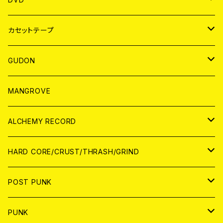
BADGE
JAPAN
カセットテープ
WORLD
JAPAN
GUDON
WORLD
アパレル
MANGROVE
PATCH
ALCHEMY RECORD
アナログ
CD
HARD CORE/CRUST/THRASH/GRIND
DIGITAL CONTENTS
ANALOG
JAPAN
POST PUNK
CD
WORLD
CD
PUNK