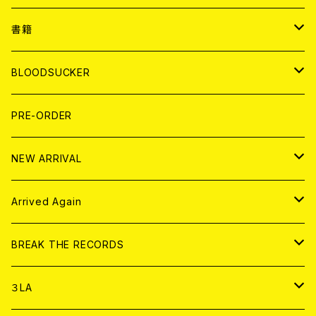
７EP
WORLD
JAPAN
書籍
LP
7EP
T-shirt
WORLD
MAGAZINE
BLOODSUCKER
FLEXI
LP
HOOD
T-shirt
BOLLOCKS
写真集 (PHOTOBOOK)
CD
PRE-ORDER
10インチ
その他
HOOD
EL ZINE
アナログ
NEW ARRIVAL
その他
DOLL MAGAZINE (USED)
アパレル
CD
Arrived Again
書籍
アナログ
CD
BREAK THE RECORDS
DIGITAL CONTENTS
アナログ
CD
３LA