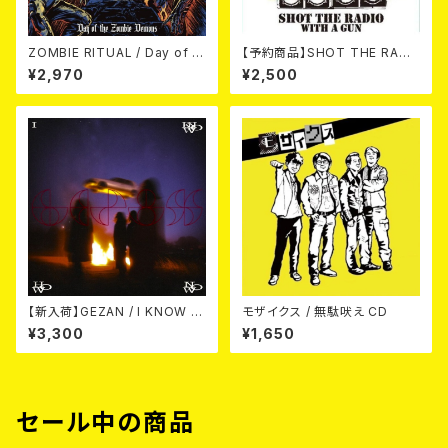
ZOMBIE RITUAL / Day of th
【予約商品】SHOT THE RADI
e Zombie Demons
O WITH A GUN / SOUND RI
¥2,970
¥2,500
OT (CD)【8月８日発売】
【新入荷】GEZAN / I KNOW H
モザイクス / 無駄吠え CD
OW NOW (CD)
¥3,300
¥1,650
セール中の商品