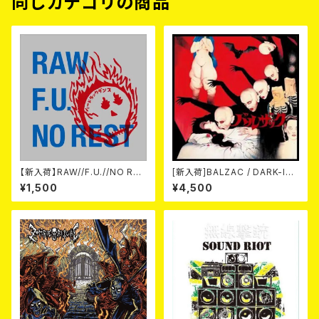
同じカテゴリの商品
【新入荷】RAW//F.U.//NO RES
[新入荷]BALZAC / DARK-IS
T / 3way split EP ハード ラッ
M -20th Anniversary Comp
¥1,500
¥4,500
ク ダンス (CD)
ilation- (2CD)