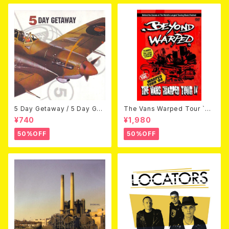
5 Day Getaway / 5 Day Get
The Vans Warped Tour `04
away (CDEP)
Beyond Warped (国内盤DV
¥740
¥1,980
D)
50%OFF
50%OFF