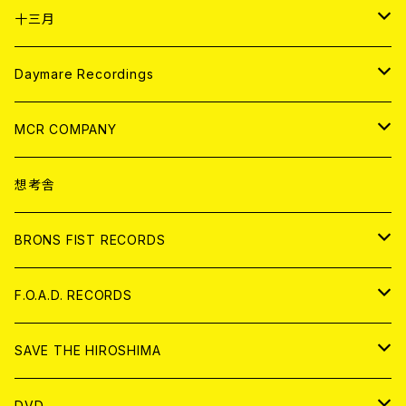
ANALOG
CD
十三月
アパレル
ANALOG
CD
Daymare Recordings
ANALOG
CD
MCR COMPANY
ANALOG
CD
想考舎
アパレル
BRONS FIST RECORDS
ANALOG
CD
F.O.A.D. RECORDS
ANALOG
CD
SAVE THE HIROSHIMA
ANALOG
アパレル
DVD