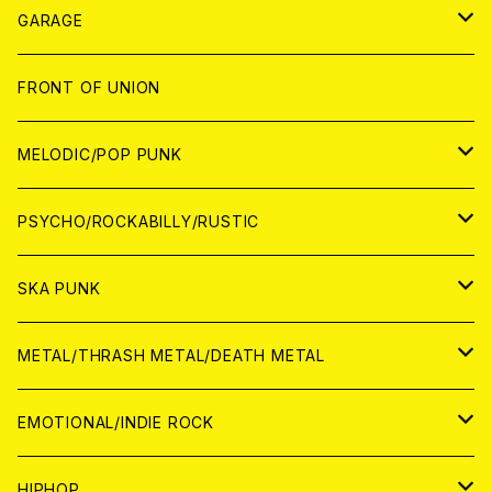
ANALOG
GARAGE
JAPAN
FRONT OF UNION
アナログ
WORLD
MELODIC/POP PUNK
CD
アナログ
JAPAN
PSYCHO/ROCKABILLY/RUSTIC
CD
CD
WORLD
JAPAN
SKA PUNK
ANALOG
CD
CD
WORLD
JAPAN
METAL/THRASH METAL/DEATH METAL
ANALOG
ANALOG
CD
CD
WORLD
JAPAN
EMOTIONAL/INDIE ROCK
ANALOG
ANALOG
CD
CD
WORLD
JAPAN
HIPHOP