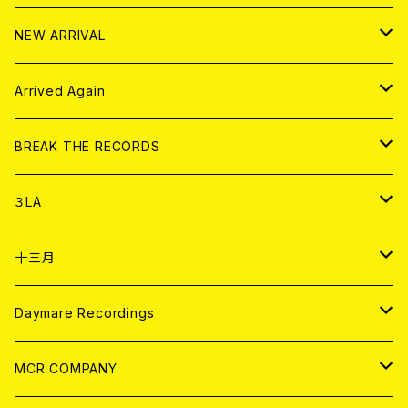
10インチ
その他
HOOD
EL ZINE
アナログ
NEW ARRIVAL
その他
DOLL MAGAZINE (USED)
アパレル
CD
Arrived Again
書籍
アナログ
CD
BREAK THE RECORDS
DIGITAL CONTENTS
アナログ
CD
３LA
ANALOG
CD
十三月
アパレル
ANALOG
CD
Daymare Recordings
ANALOG
CD
MCR COMPANY