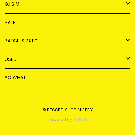
ANALOG
ANALOG
CD
アナログ
G.I.S.M
ANALOG
DVD
CD
SALE
T-shirt & WEAR
ANALOG
BADGE & PATCH
T-SHIRT & WEAR
BADGE
USED
DVD
PATCH
書籍
SO WHAT
カセットテープ
CD
© RECORD SHOP MISERY
書籍
ANALOG
Powered by