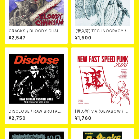
CRACKS / BLOODY CHAIN
【新入荷】TECHNOCRACY /T
SAW (CD)
O HELL/THE END (7"EP)
¥2,547
¥1,500
DISCLOSE / RAW BRUTAL
[再入荷] V.A.(GEVABOW / D
ASSAULT Vol.3 : DISCOGR
USTPAN / EL NUDO / MARV
¥2,750
¥1,760
APHY 1999-2002 (2xCD)
ELOUS / 高倉健 / Horse & D
eer) / NEW FAST SPEED PU
NK 2026 (7"EP/3rdプレス盤)