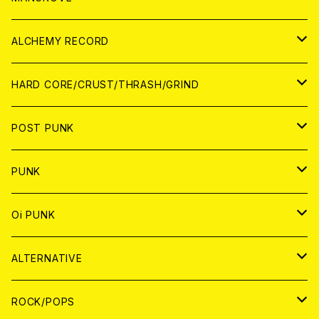
PATCH
ALCHEMY RECORD
アナログ
CD
HARD CORE/CRUST/THRASH/GRIND
DIGITAL CONTENTS
ANALOG
JAPAN
POST PUNK
CD
WORLD
CD
PUNK
ANALOG
CD
JAPAN
ANALOG
JAPAN
Oi PUNK
CASSETTE TAPE
ANALOG
WORLD
JAPAN
CD
WORLD
JAPAN
ALTERNATIVE
WORLD
ANALOG
CD
CD
WOLRD
JAPAN
ROCK/POPS