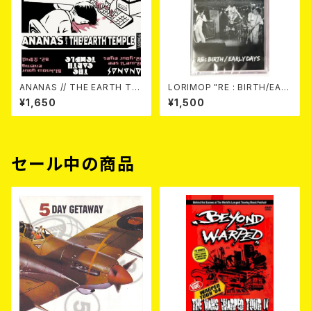
ANANAS // THE EARTH TE
LORIMOP "RE : BIRTH/EAR
MPLE / (Split) "Uron Alpha
LY DAYS" TAPE (Ltd.100)
¥1,650
¥1,500
Split Series 1" TAPE (Ltd.2
50 with DL) カセットテープ
セール中の商品