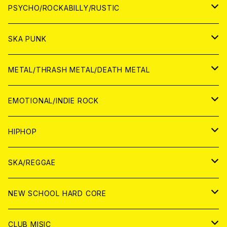
CD
アナログ
JAPAN
PSYCHO/ROCKABILLY/RUSTIC
CD
CD
WORLD
JAPAN
SKA PUNK
ANALOG
CD
CD
WORLD
JAPAN
METAL/THRASH METAL/DEATH METAL
ANALOG
ANALOG
CD
CD
WORLD
JAPAN
EMOTIONAL/INDIE ROCK
ANALOG
ANALOG
CD
CD
WORLD
JAPAN
HIPHOP
ANALOG
ANALOG
ANALOG
CD
WORLD
JAPAN
SKA/REGGAE
CD
ANALOG
CD
CD
WORLD
JAPAN
NEW SCHOOL HARD CORE
ANALOG
ANALOG
CD
CD
WORLD
JAPAN
CLUB MISIC