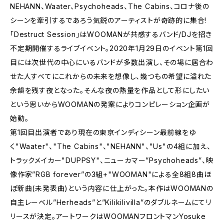
NEHANN、Waater、Psychoheads、The Cabins、コロナ後の
シーンを牽引するであろう気鋭のアーティストが奇跡的に集合!
「Destruct Session」はWOOMANが共感するバンド/DJを招き
不定期開催するライブイベント。2020年1月29日のイベント第1回
目には次世代の中心にいるバンドが多数出演し、その場に居合わ
せた人すべてにこれからの未来を想像し、幾つもの希望に溢れた
余韻を残す夜となった。そんな夜の熱量を作品として形にしたい
という思いからWOOMANの発案によりコンピレーション企画が
始動。
第1回目出演者であり現在の東京インディシーン最前線をゆ
く"Waater"、"The Cabins"、"NEHANN"、"Us"の4組に加え、
トラックメイカー"DUPPSY"、ニューカマー”Psychoheads”、映
像作家”RGB forever”の3組+"WOOMAN"による全8組8曲ほ
ぼ新曲(未発表曲)という内容に仕上がった。本作はWOOMANの
自主レーベル”Herheads”と”Kilikilivilla”のダブルネームにてリ
リースが決定。アートワークはWOOMANフロントマンYosuke