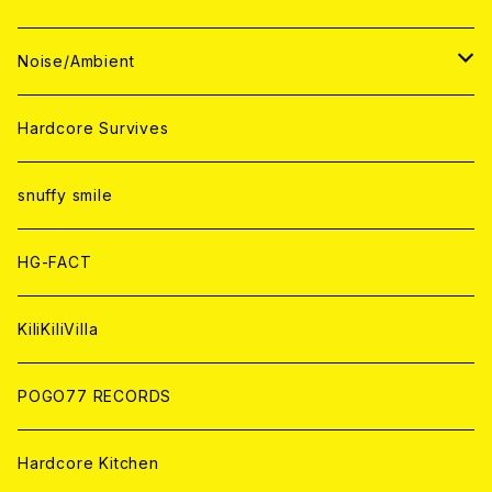
ANALOG
ANALOG
CD
CD
WORLD
JAPAN
Noise/Ambient
ANALOG
ANALOG
CD
CD
WORLD
JAPAN
Hardcore Survives
ANALOG
ANALOG
CD
CD
WORLD
snuffy smile
ANALOG
ANALOG
CD
HG-FACT
ANALOG
KiliKiliVilla
POGO77 RECORDS
Hardcore Kitchen