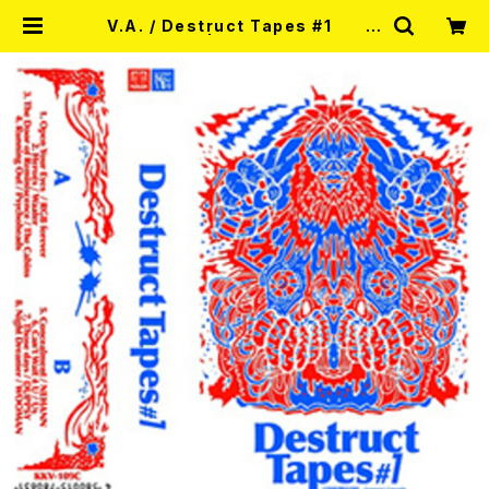
V.A. / Destruct Tapes #1 カ
セットテープ | RECORD SHOP MI
SERY