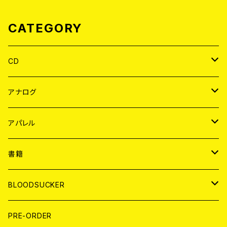
CATEGORY
CD
JAPAN
アナログ
WORLD
JAPAN
アパレル
７EP
WORLD
JAPAN
書籍
LP
7EP
T-shirt
WORLD
MAGAZINE
BLOODSUCKER
FLEXI
LP
HOOD
T-shirt
BOLLOCKS
写真集 (PHOTOBOOK)
CD
PRE-ORDER