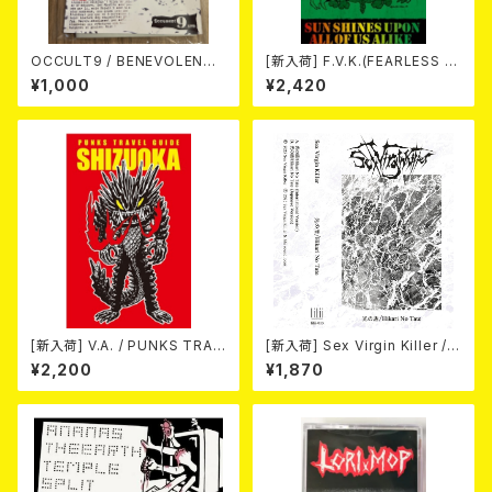
OCCULT9 / BENEVOLENCE
[新入荷] F.V.K.(FEARLESS V
(LTD.150) カセット
AMPIER KILLERS) / SUN SH
¥1,000
¥2,420
INES UPON ALL OF US ALI
KE (CASSETTE)
[新入荷] V.A. / PUNKS TRAV
[新入荷] Sex Virgin Killer /
EL GUIDE SHIZUOKA (カセッ
光の盾/Hikari No Tate (CAS
¥2,200
¥1,870
ト)
SETTE)