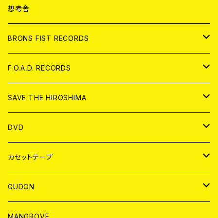
ANALOG
CD
想考舎
アパレル
BRONS FIST RECORDS
ANALOG
CD
F.O.A.D. RECORDS
ANALOG
CD
SAVE THE HIROSHIMA
ANALOG
アパレル
DVD
BADGE
JAPAN
カセットテープ
WORLD
JAPAN
GUDON
WORLD
アパレル
MANGROVE