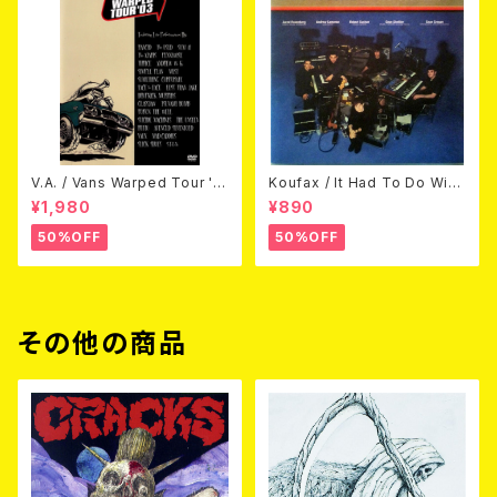
V.A. / Vans Warped Tour '0
Koufax / It Had To Do With
3 (DVD)
Love (CD)
¥1,980
¥890
50%OFF
50%OFF
その他の商品