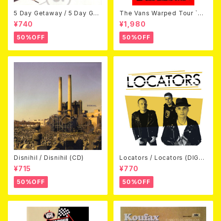
5 Day Getaway / 5 Day Get
The Vans Warped Tour `04
away (CDEP)
Beyond Warped (国内盤DV
¥740
¥1,980
D)
50%OFF
50%OFF
Disnihil / Disnihil (CD)
Locators / Locators (DIGPA
CK CD)
¥715
¥770
50%OFF
50%OFF