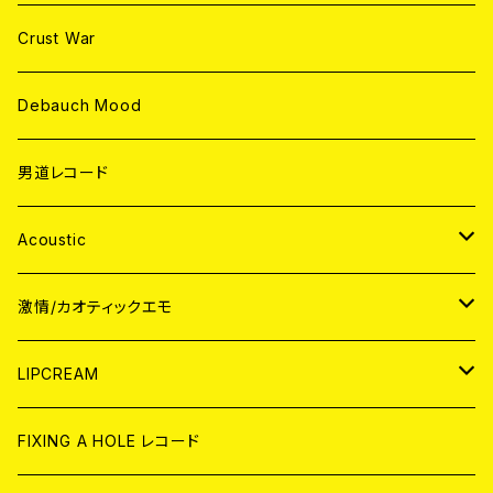
Crust War
Debauch Mood
男道レコード
Acoustic
JAPAN
激情/カオティックエモ
CD
WORLD
JAPAN
LIPCREAM
ANALOG
CD
CD
WORLD
CD
FIXING A HOLE レコード