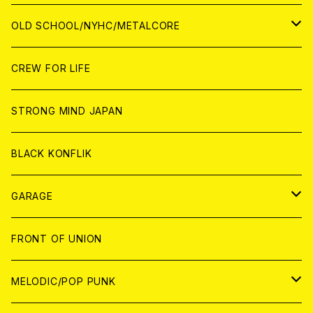
ANALOG
ANALOG
CD
CD
WORLD
JAPAN
OLD SCHOOL/NYHC/METALCORE
ANALOG
ANALOG
CD
CD
WORLD
JAPAN
CREW FOR LIFE
ANALOG
ANALOG
CD
CD
WORLD
STRONG MIND JAPAN
ANALOG
ANALOG
CD
BLACK KONFLIK
ANALOG
GARAGE
JAPAN
FRONT OF UNION
アナログ
WORLD
MELODIC/POP PUNK