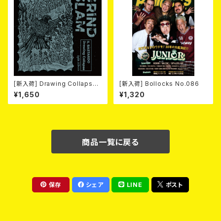
[新入荷] Drawing Collaps
[新入荷] Bollocks No.086
e//IL BASTARDO / GRIND S
¥1,650
¥1,320
LAM (CD)
商品一覧に戻る
保存
シェア
LINE
ポスト