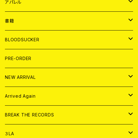
WORLD
JAPAN
アパレル
７EP
WORLD
JAPAN
書籍
LP
7EP
T-shirt
WORLD
MAGAZINE
BLOODSUCKER
FLEXI
LP
HOOD
T-shirt
BOLLOCKS
写真集 (PHOTOBOOK)
CD
PRE-ORDER
10インチ
その他
HOOD
EL ZINE
アナログ
NEW ARRIVAL
その他
DOLL MAGAZINE (USED)
アパレル
CD
Arrived Again
書籍
アナログ
CD
BREAK THE RECORDS
DIGITAL CONTENTS
アナログ
CD
３LA