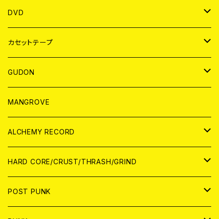
ANALOG
アパレル
DVD
BADGE
JAPAN
カセットテープ
WORLD
JAPAN
GUDON
WORLD
アパレル
MANGROVE
PATCH
ALCHEMY RECORD
アナログ
CD
HARD CORE/CRUST/THRASH/GRIND
DIGITAL CONTENTS
ANALOG
JAPAN
POST PUNK