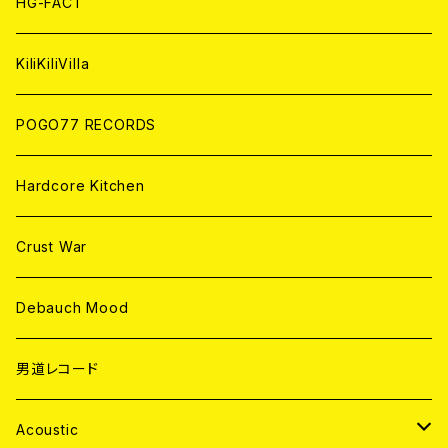
HG-FACT
ANALOG
KiliKiliVilla
POGO77 RECORDS
Hardcore Kitchen
Crust War
Debauch Mood
男道レコード
Acoustic