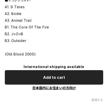
■トラックリスト：
A1. 9 Times
A2. Bodie
A3. Animal Trail
B1. The Core Of The Fire
B2. J×O×B
B3. Outsider
(Old Blood 2000)
International shipping available
Add to cart
日本国内にお住まいの方向け
通報する