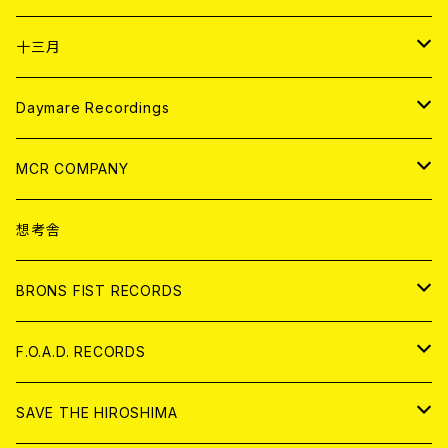
ANALOG
CD
十三月
アパレル
ANALOG
CD
Daymare Recordings
ANALOG
CD
MCR COMPANY
ANALOG
CD
想考舎
アパレル
BRONS FIST RECORDS
ANALOG
CD
F.O.A.D. RECORDS
ANALOG
CD
SAVE THE HIROSHIMA