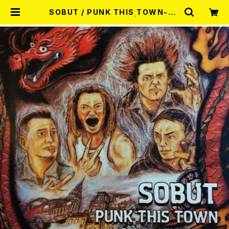
SOBUT / PUNK THIS TOWN-Ge
neration XX- 12EP | RECORD
SHOP MISERY