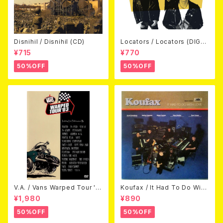
Disnihil / Disnihil (CD)
Locators / Locators (DIGPA
CK CD)
¥715
¥770
50%OFF
50%OFF
V.A. / Vans Warped Tour '0
Koufax / It Had To Do With
3 (DVD)
Love (CD)
¥1,980
¥890
50%OFF
50%OFF