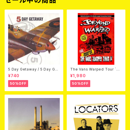
セール中の商品
5 Day Getaway / 5 Day Get
The Vans Warped Tour `04
away (CDEP)
Beyond Warped (国内盤DV
¥740
¥1,980
D)
50%OFF
50%OFF