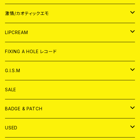
JAPAN
激情/カオティックエモ
CD
WORLD
JAPAN
LIPCREAM
ANALOG
CD
CD
WORLD
CD
FIXING A HOLE レコード
ANALOG
ANALOG
CD
アナログ
G.I.S.M
ANALOG
DVD
CD
SALE
T-shirt & WEAR
ANALOG
BADGE & PATCH
T-SHIRT & WEAR
BADGE
USED