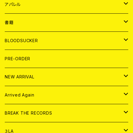
WORLD
JAPAN
アパレル
７EP
WORLD
JAPAN
書籍
LP
7EP
T-shirt
WORLD
MAGAZINE
BLOODSUCKER
FLEXI
LP
HOOD
T-shirt
BOLLOCKS
写真集 (PHOTOBOOK)
CD
PRE-ORDER
10インチ
その他
HOOD
EL ZINE
アナログ
NEW ARRIVAL
その他
DOLL MAGAZINE (USED)
アパレル
CD
Arrived Again
書籍
アナログ
CD
BREAK THE RECORDS
DIGITAL CONTENTS
アナログ
CD
３LA