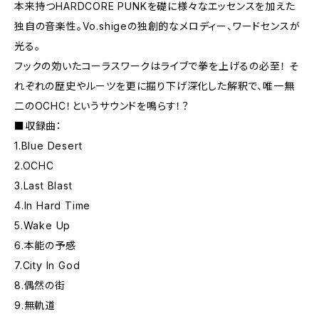
本来持つHARDCORE PUNKを礎に様々なエッセンスを加えた
独自の音楽性。Vo.shigeの独創的なメロディー、ワードセンスが
光る。
フックの効いたコーラスワークはライブで拳を上げるの必至！ そ
れぞれの歴史やルーツを更に掘り下げ深化した解釈で、唯一無
二のOCHC！というサウンドを鳴らす！？
■収録曲：
1.Blue Desert
2.OCHC
3.Last Blast
4.In Hard Time
5.Wake Up
6.本能の予感
7.City In God
8.偶然の街
9.無軌道