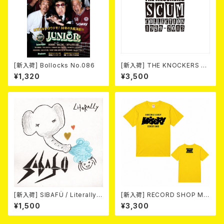
[新入荷] Bollocks No.086
[新入荷] THE KNOCKERS 『S
CUM COLLECTION 1999
¥1,320
¥3,500
～2013』(2xCD)
[新入荷] SIBAFÜ / Literally
[新入荷] RECORD SHOP MIS
(7"EP)
ERY / 33th anniversary T-s
¥1,500
¥3,300
hirts (yellow ②)