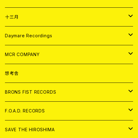
ANALOG
CD
十三月
アパレル
ANALOG
CD
Daymare Recordings
ANALOG
CD
MCR COMPANY
ANALOG
CD
想考舎
アパレル
BRONS FIST RECORDS
ANALOG
CD
F.O.A.D. RECORDS
ANALOG
CD
SAVE THE HIROSHIMA