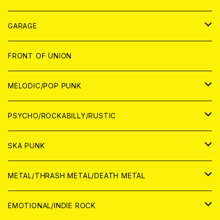
ANALOG
GARAGE
JAPAN
FRONT OF UNION
アナログ
WORLD
MELODIC/POP PUNK
CD
アナログ
JAPAN
PSYCHO/ROCKABILLY/RUSTIC
CD
CD
WORLD
JAPAN
SKA PUNK
ANALOG
CD
CD
WORLD
JAPAN
METAL/THRASH METAL/DEATH METAL
ANALOG
ANALOG
CD
CD
WORLD
JAPAN
EMOTIONAL/INDIE ROCK