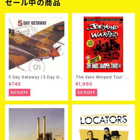
セール中の商品
5 Day Getaway / 5 Day Get
The Vans Warped Tour `04
away (CDEP)
Beyond Warped (国内盤DV
¥740
¥1,980
D)
50%OFF
50%OFF