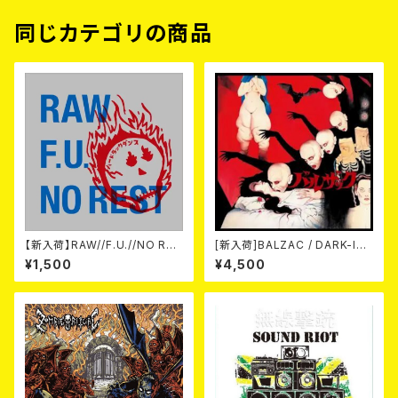
同じカテゴリの商品
【新入荷】RAW//F.U.//NO RES
[新入荷]BALZAC / DARK-IS
T / 3way split EP ハード ラッ
M -20th Anniversary Comp
¥1,500
¥4,500
ク ダンス (CD)
ilation- (2CD)