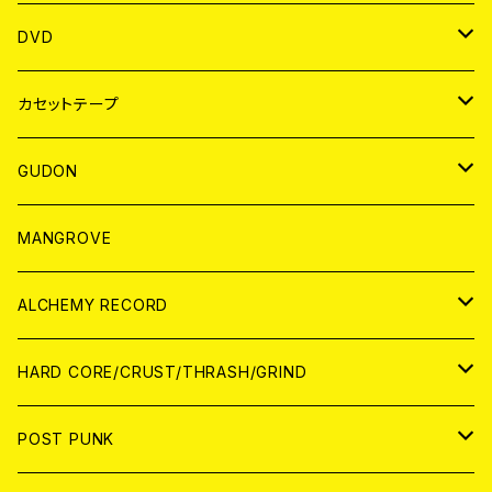
ANALOG
アパレル
DVD
BADGE
JAPAN
カセットテープ
WORLD
JAPAN
GUDON
WORLD
アパレル
MANGROVE
PATCH
ALCHEMY RECORD
アナログ
CD
HARD CORE/CRUST/THRASH/GRIND
DIGITAL CONTENTS
ANALOG
JAPAN
POST PUNK