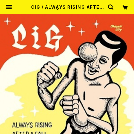
CiG / ALWAYS RISING AFTER
A FALL CD | RECORD SHOP MI
SERY