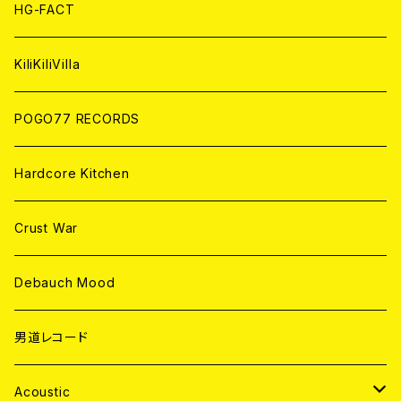
ANALOG
ANALOG
CD
HG-FACT
ANALOG
KiliKiliVilla
POGO77 RECORDS
Hardcore Kitchen
Crust War
Debauch Mood
男道レコード
Acoustic