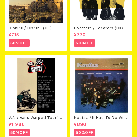
Disnihil / Disnihil (CD)
Locators / Locators (DIGPA
CK CD)
¥715
¥770
50%OFF
50%OFF
V.A. / Vans Warped Tour '0
Koufax / It Had To Do With
3 (DVD)
Love (CD)
¥1,980
¥890
50%OFF
50%OFF