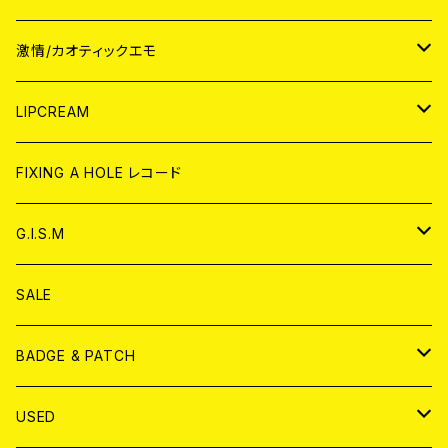
JAPAN
激情/カオティックエモ
CD
WORLD
JAPAN
LIPCREAM
ANALOG
CD
CD
WORLD
CD
FIXING A HOLE レコード
ANALOG
ANALOG
CD
アナログ
G.I.S.M
ANALOG
DVD
CD
SALE
T-shirt & WEAR
ANALOG
BADGE & PATCH
T-SHIRT & WEAR
BADGE
USED