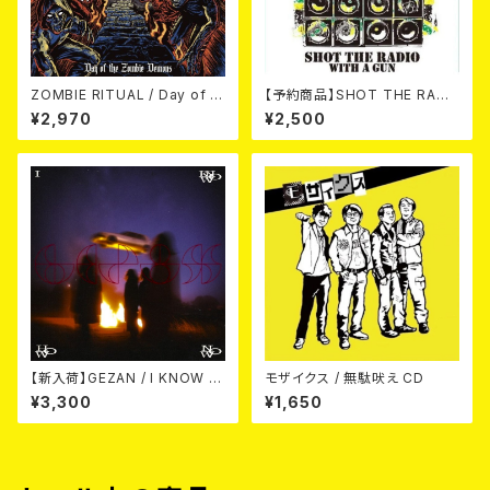
ZOMBIE RITUAL / Day of th
【予約商品】SHOT THE RADI
e Zombie Demons
O WITH A GUN / SOUND RI
¥2,970
¥2,500
OT (CD)【8月８日発売】
【新入荷】GEZAN / I KNOW H
モザイクス / 無駄吠え CD
OW NOW (CD)
¥3,300
¥1,650