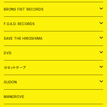
アパレル
BRONS FIST RECORDS
ANALOG
CD
F.O.A.D. RECORDS
ANALOG
CD
SAVE THE HIROSHIMA
ANALOG
アパレル
DVD
BADGE
JAPAN
カセットテープ
WORLD
JAPAN
GUDON
WORLD
アパレル
MANGROVE