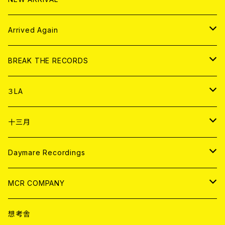
その他
DOLL MAGAZINE (USED)
アパレル
CD
Arrived Again
書籍
アナログ
CD
BREAK THE RECORDS
DIGITAL CONTENTS
アナログ
CD
３LA
ANALOG
CD
十三月
アパレル
ANALOG
CD
Daymare Recordings
ANALOG
CD
MCR COMPANY
ANALOG
CD
想考舎