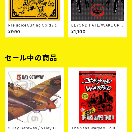
Prejudice//Biting Cold / (S
BEYOND HATE//WAKE UP C
plit) Kill Rock Stars 7EP
OLD / (Split) 7EP
¥990
¥1,100
セール中の商品
5 Day Getaway / 5 Day Get
The Vans Warped Tour `04