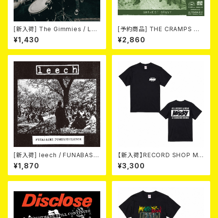
[新入荷] The Gimmies / Los
[予約商品] THE CRAMPS ザ・
t Last Recordings (7")
クランプス / Gravest Gravy
¥1,430
¥2,860
（墓場のごちそう）(CD) 2026.8
月下旬
[新入荷] leech / FUNABASHI
【新入荷】RECORD SHOP MIS
POWERVIOLENCE (CD)
ERY / 33th anniversary T-s
¥1,870
¥3,300
hirts (black ①)