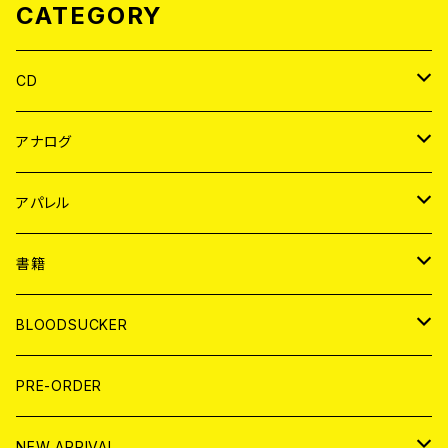
CATEGORY
CD
JAPAN
アナログ
WORLD
JAPAN
アパレル
７EP
WORLD
JAPAN
書籍
LP
7EP
T-shirt
WORLD
MAGAZINE
BLOODSUCKER
FLEXI
LP
HOOD
T-shirt
BOLLOCKS
写真集 (PHOTOBOOK)
CD
PRE-ORDER
10インチ
その他
HOOD
EL ZINE
アナログ
NEW ARRIVAL