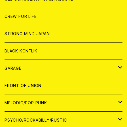
ANALOG
ANALOG
CD
CD
WORLD
JAPAN
CREW FOR LIFE
ANALOG
ANALOG
CD
CD
WORLD
STRONG MIND JAPAN
ANALOG
ANALOG
CD
BLACK KONFLIK
ANALOG
GARAGE
JAPAN
FRONT OF UNION
アナログ
WORLD
MELODIC/POP PUNK
CD
アナログ
JAPAN
PSYCHO/ROCKABILLY/RUSTIC