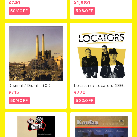
away (CDEP)
Beyond Warped (国内盤DV
¥740
¥1,980
D)
50%OFF
50%OFF
Disnihil / Disnihil (CD)
Locators / Locators (DIGPA
CK CD)
¥715
¥770
50%OFF
50%OFF