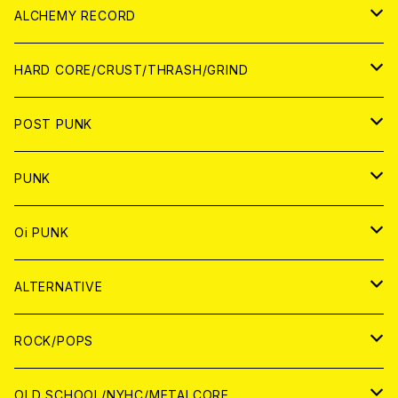
PATCH
ALCHEMY RECORD
アナログ
CD
HARD CORE/CRUST/THRASH/GRIND
DIGITAL CONTENTS
ANALOG
JAPAN
POST PUNK
CD
WORLD
CD
PUNK
ANALOG
CD
JAPAN
ANALOG
JAPAN
Oi PUNK
CASSETTE TAPE
ANALOG
WORLD
JAPAN
CD
WORLD
JAPAN
ALTERNATIVE
WORLD
ANALOG
CD
CD
WOLRD
JAPAN
ROCK/POPS
ANALOG
ANALOG
CD
CD
WORLD
JAPAN
OLD SCHOOL/NYHC/METALCORE