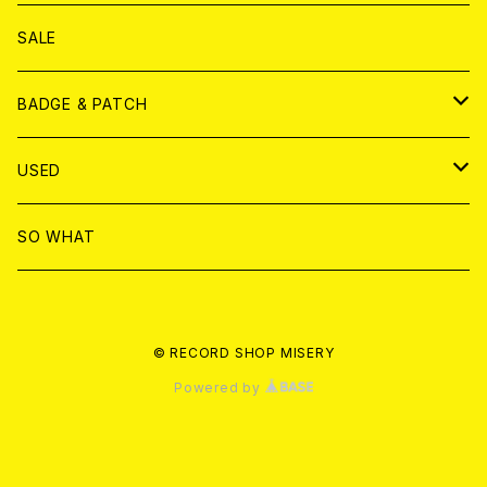
ANALOG
DVD
CD
SALE
T-shirt & WEAR
ANALOG
BADGE & PATCH
T-SHIRT & WEAR
BADGE
USED
DVD
PATCH
書籍
SO WHAT
カセットテープ
CD
© RECORD SHOP MISERY
書籍
ANALOG
Powered by