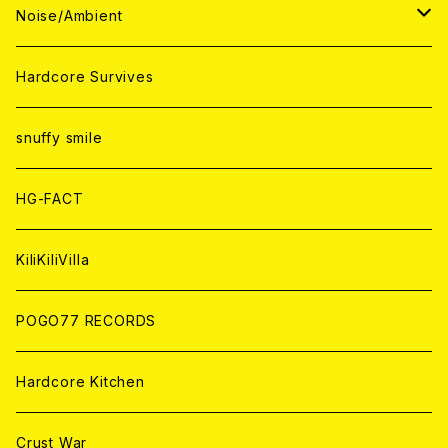
ANALOG
ANALOG
CD
CD
WORLD
JAPAN
Noise/Ambient
ANALOG
ANALOG
CD
CD
WORLD
JAPAN
Hardcore Survives
ANALOG
ANALOG
CD
CD
WORLD
snuffy smile
ANALOG
ANALOG
CD
HG-FACT
ANALOG
KiliKiliVilla
POGO77 RECORDS
Hardcore Kitchen
Crust War