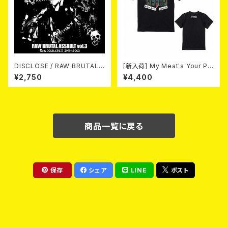
DISCLOSE / RAW BRUTAL
[新入荷] My Meat's Your Po
ASSAULT Vol.3 : DISCOGR
ison -あんたにゃ毒でもオイラ
¥2,750
¥4,400
APHY 1999-2002 (2xCD)
にゃ薬- / BLACK T-shirt (S
～XL)
商品一覧に戻る
保存
シェア
LINE
ポスト