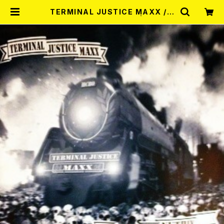
TERMINAL JUSTICE MAXX / L
OYAL TO NUTHIN' LP | RECOR
D SHOP MISERY