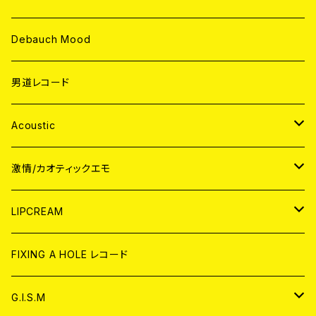
Debauch Mood
男道レコード
Acoustic
JAPAN
激情/カオティックエモ
CD
WORLD
JAPAN
LIPCREAM
ANALOG
CD
CD
WORLD
CD
FIXING A HOLE レコード
ANALOG
ANALOG
CD
アナログ
G.I.S.M