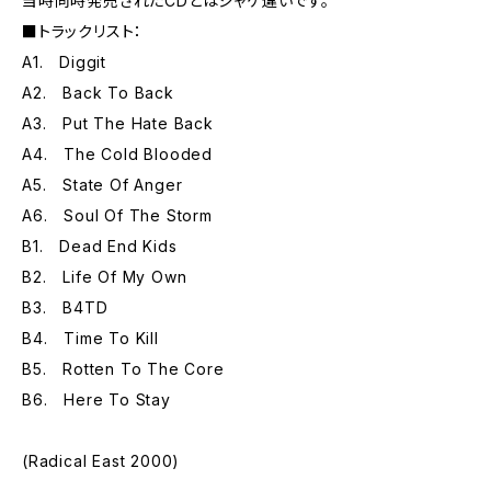
当時同時発売されたCDとはジャケ違いです。
■トラックリスト：
A1. Diggit
A2. Back To Back
A3. Put The Hate Back
A4. The Cold Blooded
A5. State Of Anger
A6. Soul Of The Storm
B1. Dead End Kids
B2. Life Of My Own
B3. B4TD
B4. Time To Kill
B5. Rotten To The Core
B6. Here To Stay
(Radical East 2000)