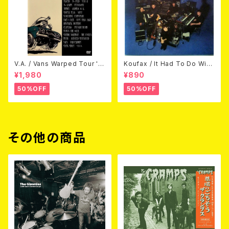
V.A. / Vans Warped Tour '0
Koufax / It Had To Do With
3 (DVD)
Love (CD)
¥1,980
¥890
50%OFF
50%OFF
その他の商品