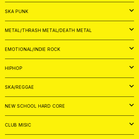
CD
CD
WORLD
JAPAN
SKA PUNK
ANALOG
CD
CD
WORLD
JAPAN
METAL/THRASH METAL/DEATH METAL
ANALOG
ANALOG
CD
CD
WORLD
JAPAN
EMOTIONAL/INDIE ROCK
ANALOG
ANALOG
CD
CD
WORLD
JAPAN
HIPHOP
ANALOG
ANALOG
ANALOG
CD
WORLD
JAPAN
SKA/REGGAE
CD
ANALOG
CD
CD
WORLD
JAPAN
NEW SCHOOL HARD CORE
ANALOG
ANALOG
CD
CD
WORLD
JAPAN
CLUB MISIC