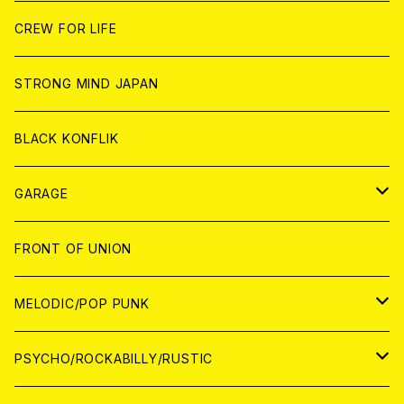
ANALOG
ANALOG
CD
CD
WORLD
JAPAN
CREW FOR LIFE
ANALOG
ANALOG
CD
CD
WORLD
STRONG MIND JAPAN
ANALOG
ANALOG
CD
BLACK KONFLIK
ANALOG
GARAGE
JAPAN
FRONT OF UNION
アナログ
WORLD
MELODIC/POP PUNK
CD
アナログ
JAPAN
PSYCHO/ROCKABILLY/RUSTIC