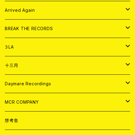
その他
DOLL MAGAZINE (USED)
アパレル
CD
Arrived Again
書籍
アナログ
CD
BREAK THE RECORDS
DIGITAL CONTENTS
アナログ
CD
３LA
ANALOG
CD
十三月
アパレル
ANALOG
CD
Daymare Recordings
ANALOG
CD
MCR COMPANY
ANALOG
CD
想考舎