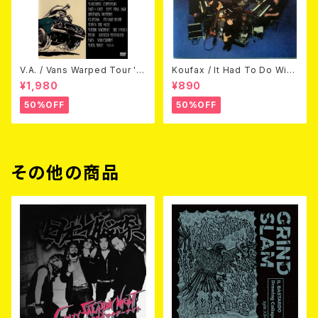
V.A. / Vans Warped Tour '0
Koufax / It Had To Do With
3 (DVD)
Love (CD)
¥1,980
¥890
50%OFF
50%OFF
その他の商品