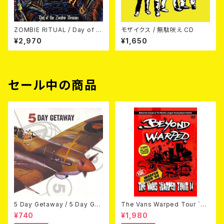
ZOMBIE RITUAL / Day of th
モザイクス / 無駄吠え CD
e Zombie Demons
¥2,970
¥1,650
セール中の商品
5 Day Getaway / 5 Day Get
The Vans Warped Tour `04
away (CDEP)
Beyond Warped (国内盤DV
¥740
¥1,980
D)