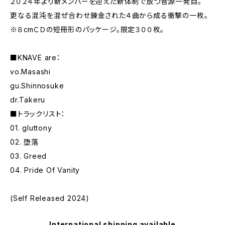
２０２４年より新メンバーを迎えた新体制で放つ音源一発目。
更なる混沌を混ぜ合わせ錬金された４曲から成る衝撃の一枚。
※８cmＣＤの短冊形のパッケージ。限定３００枚。
■KNAVE are：
vo.Masashi
gu.Shinnosuke
dr.Takeru
■トラックリスト：
01. gluttony
02. 堕落
03. Greed
04. Pride Of Vanity
(Self Released 2024)
International shipping available