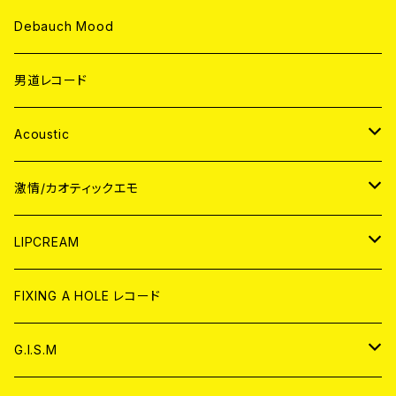
Debauch Mood
男道レコード
Acoustic
JAPAN
激情/カオティックエモ
CD
WORLD
JAPAN
LIPCREAM
ANALOG
CD
CD
WORLD
CD
FIXING A HOLE レコード
ANALOG
ANALOG
CD
アナログ
G.I.S.M