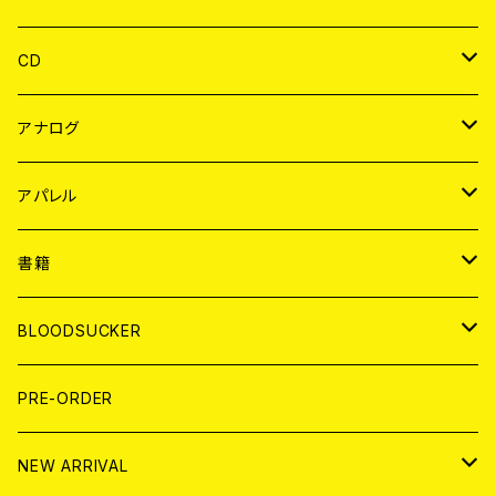
CD
JAPAN
アナログ
WORLD
JAPAN
アパレル
７EP
WORLD
JAPAN
書籍
LP
7EP
T-shirt
WORLD
MAGAZINE
BLOODSUCKER
FLEXI
LP
HOOD
T-shirt
BOLLOCKS
写真集 (PHOTOBOOK)
CD
PRE-ORDER
10インチ
その他
HOOD
EL ZINE
アナログ
NEW ARRIVAL