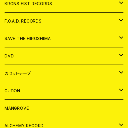
アパレル
BRONS FIST RECORDS
ANALOG
CD
F.O.A.D. RECORDS
ANALOG
CD
SAVE THE HIROSHIMA
ANALOG
アパレル
DVD
BADGE
JAPAN
カセットテープ
WORLD
JAPAN
GUDON
WORLD
アパレル
MANGROVE
PATCH
ALCHEMY RECORD