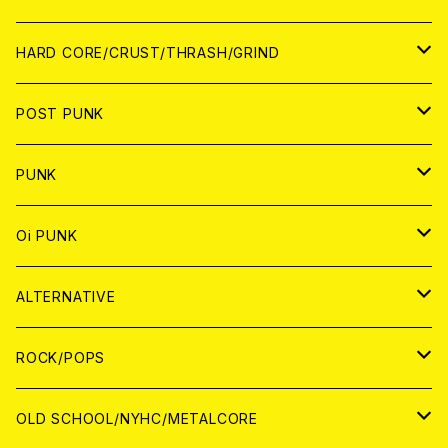
アナログ
CD
HARD CORE/CRUST/THRASH/GRIND
DIGITAL CONTENTS
ANALOG
JAPAN
POST PUNK
CD
WORLD
CD
PUNK
ANALOG
CD
JAPAN
ANALOG
JAPAN
Oi PUNK
CASSETTE TAPE
ANALOG
WORLD
JAPAN
CD
WORLD
JAPAN
ALTERNATIVE
WORLD
ANALOG
CD
CD
WOLRD
JAPAN
ROCK/POPS
ANALOG
ANALOG
CD
CD
WORLD
JAPAN
OLD SCHOOL/NYHC/METALCORE