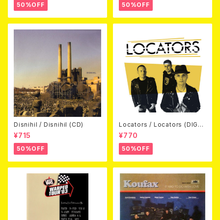
50%OFF
50%OFF
Disnihil / Disnihil (CD)
Locators / Locators (DIGPA
CK CD)
¥715
¥770
50%OFF
50%OFF