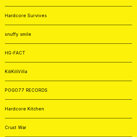
ANALOG
ANALOG
CD
CD
WORLD
JAPAN
Hardcore Survives
ANALOG
ANALOG
CD
CD
WORLD
snuffy smile
ANALOG
ANALOG
CD
HG-FACT
ANALOG
KiliKiliVilla
POGO77 RECORDS
Hardcore Kitchen
Crust War