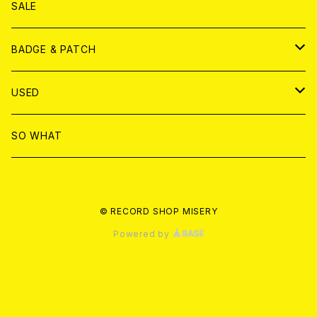
ANALOG
DVD
CD
SALE
T-shirt & WEAR
ANALOG
BADGE & PATCH
T-SHIRT & WEAR
BADGE
USED
DVD
PATCH
書籍
SO WHAT
カセットテープ
CD
© RECORD SHOP MISERY
書籍
ANALOG
Powered by