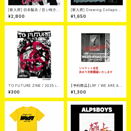
[新入荷] 日本脳炎 / 狂い咲きサ
[新入荷] Drawing Collaps
タデーナイト(CD)
e//IL BASTARDO / GRIND S
¥2,800
¥1,650
LAM (CD)
TO FUTURE ZINE / 2025 is
【予約商品】LRF / WE ARE AL
sue 20 (zine)
READY DONE (CD) 【8月15日
¥300
¥1,300
発売】