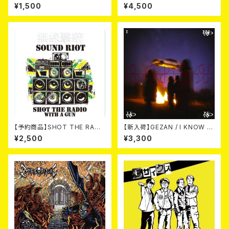
T / 3way split EP ハード ラッ
M -20th Anniversary Comp
¥1,500
¥4,500
ク ダンス (CD)
ilation- (2CD)
【予約商品】SHOT THE RADI
【新入荷】GEZAN / I KNOW H
O WITH A GUN / SOUND RI
OW NOW (CD)
¥2,500
¥3,300
OT (CD)【8月８日発売】