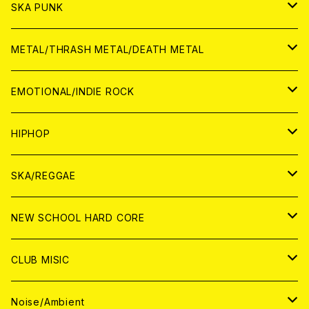
CD
CD
WORLD
JAPAN
SKA PUNK
ANALOG
CD
CD
WORLD
JAPAN
METAL/THRASH METAL/DEATH METAL
ANALOG
ANALOG
CD
CD
WORLD
JAPAN
EMOTIONAL/INDIE ROCK
ANALOG
ANALOG
CD
CD
WORLD
JAPAN
HIPHOP
ANALOG
ANALOG
ANALOG
CD
WORLD
JAPAN
SKA/REGGAE
CD
ANALOG
CD
CD
WORLD
JAPAN
NEW SCHOOL HARD CORE
ANALOG
ANALOG
CD
CD
WORLD
JAPAN
CLUB MISIC
ANALOG
ANALOG
CD
CD
WORLD
JAPAN
Noise/Ambient