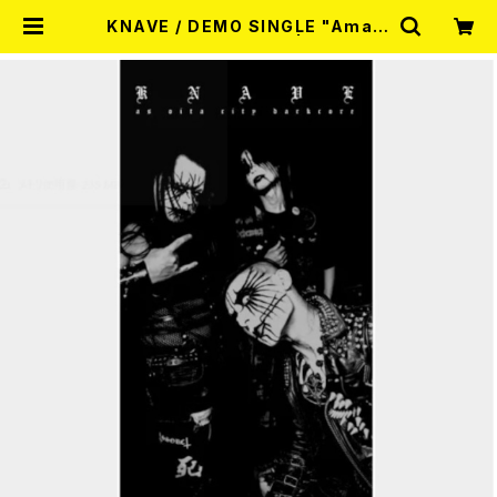
KNAVE / DEMO SINGLE "Amalg
amated Chaos" CD | RECORD
SHOP MISERY