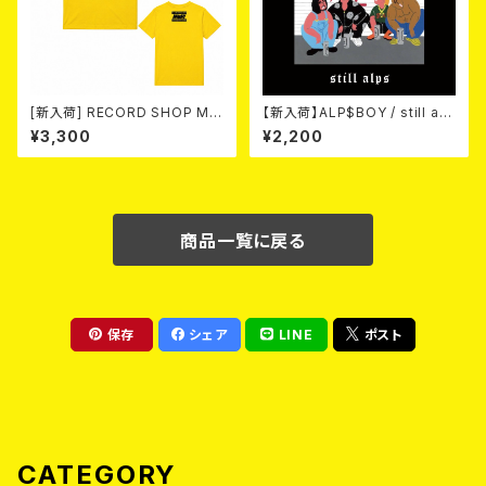
[新入荷] RECORD SHOP MIS
【新入荷】ALP$BOY / still alp
ERY / 33th anniversary T-s
s (CD)
¥3,300
¥2,200
hirts (yellow ②)
商品一覧に戻る
保存
シェア
LINE
ポスト
CATEGORY