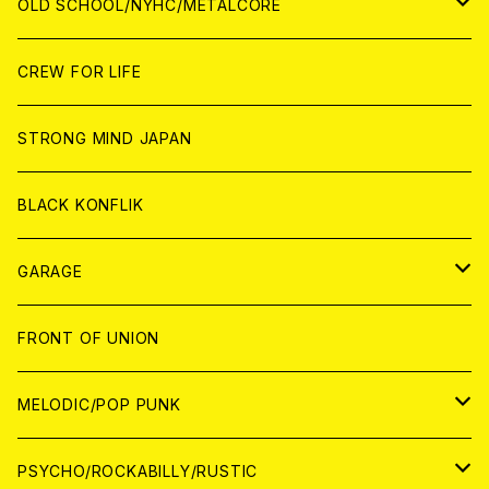
CD
CD
WORLD
JAPAN
OLD SCHOOL/NYHC/METALCORE
ANALOG
ANALOG
CD
CD
WORLD
JAPAN
CREW FOR LIFE
ANALOG
ANALOG
CD
CD
WORLD
STRONG MIND JAPAN
ANALOG
ANALOG
CD
BLACK KONFLIK
ANALOG
GARAGE
JAPAN
FRONT OF UNION
アナログ
WORLD
MELODIC/POP PUNK
CD
アナログ
JAPAN
PSYCHO/ROCKABILLY/RUSTIC