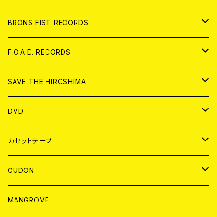
アパレル
BRONS FIST RECORDS
ANALOG
CD
F.O.A.D. RECORDS
ANALOG
CD
SAVE THE HIROSHIMA
ANALOG
アパレル
DVD
BADGE
JAPAN
カセットテープ
WORLD
JAPAN
GUDON
WORLD
アパレル
MANGROVE