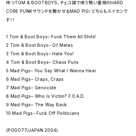
持つTOM & BOOTBOYS、チェコ語で唄う勢い重視のHARD
CORE PUNKサウンドを聴かせるMAD PIG！どちらもスイセンで
す！！
1 Tom & Boot Boys– Fuck Them All Shits!
2 Tom & Boot Boys– Oi! Mates
3 Tom & Boot Boys– Hate You!
4 Tom & Boot Boys– Chaos Punx
5 Mad Pigs– You Say What I Wanna Hear
6 Mad Pigs– Craps, Craps
7 Mad Pigs– Genocide
8 Mad Pigs– Who Is Victim? F.O.A.D.
9 Mad Pigs– The Way Back
10 Mad Pigs– Fuck Off Politicians
(POGO77/JAPAN 2004)