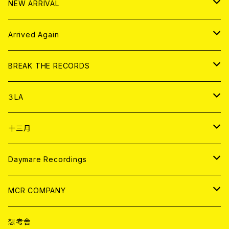
アナログ
NEW ARRIVAL
その他
DOLL MAGAZINE (USED)
アパレル
CD
Arrived Again
書籍
アナログ
CD
BREAK THE RECORDS
DIGITAL CONTENTS
アナログ
CD
３LA
ANALOG
CD
十三月
アパレル
ANALOG
CD
Daymare Recordings
ANALOG
CD
MCR COMPANY
ANALOG
CD
想考舎