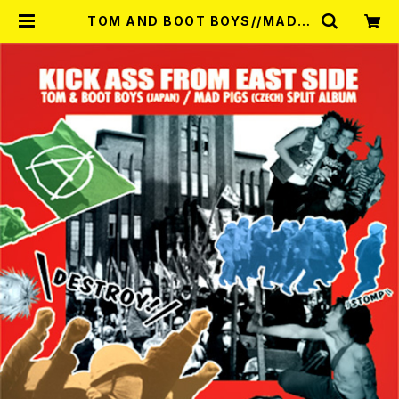
TOM AND BOOT BOYS//MAD P
IGS / SPLIT CD | RECORD SHO
P MISERY