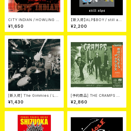
CITY INDIAN / HOWLING O
【新入荷】ALP$BOY / still alp
N FIRE (CD)
s (CD)
¥1,650
¥2,200
[新入荷] The Gimmies / Los
[予約商品] THE CRAMPS ザ・
t Last Recordings (7")
クランプス / Gravest Gravy
¥1,430
¥2,860
（墓場のごちそう）(CD) 2026.8
月下旬