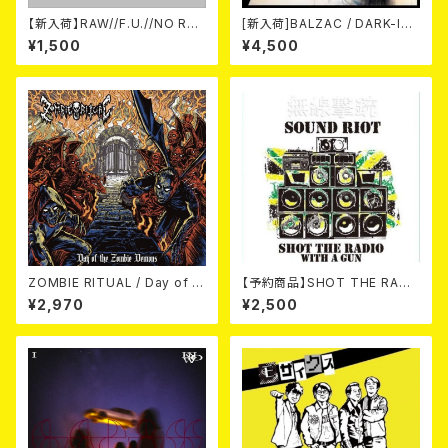
【新入荷】RAW//F.U.//NO RES
[新入荷]BALZAC / DARK-IS
T / 3way split EP ハード ラッ
M -20th Anniversary Comp
¥1,500
¥4,500
ク ダンス (CD)
ilation- (2CD)
ZOMBIE RITUAL / Day of th
【予約商品】SHOT THE RADI
e Zombie Demons
O WITH A GUN / SOUND RI
¥2,970
¥2,500
OT (CD)【8月８日発売】