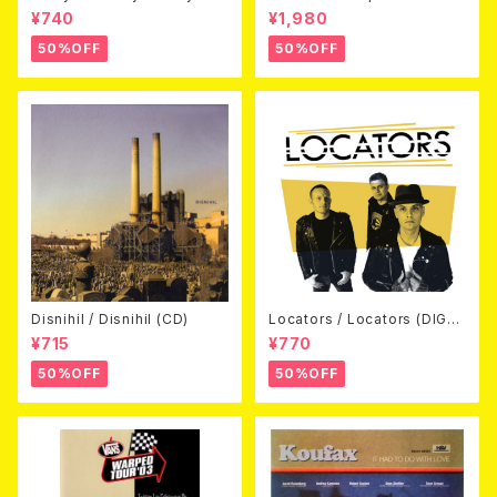
away (CDEP)
Beyond Warped (国内盤DV
¥740
¥1,980
D)
50%OFF
50%OFF
Disnihil / Disnihil (CD)
Locators / Locators (DIGPA
CK CD)
¥715
¥770
50%OFF
50%OFF