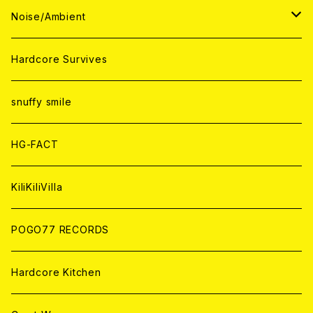
ANALOG
ANALOG
CD
CD
WORLD
JAPAN
Noise/Ambient
ANALOG
ANALOG
CD
CD
WORLD
JAPAN
Hardcore Survives
ANALOG
ANALOG
CD
CD
WORLD
snuffy smile
ANALOG
ANALOG
CD
HG-FACT
ANALOG
KiliKiliVilla
POGO77 RECORDS
Hardcore Kitchen