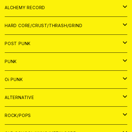
PATCH
ALCHEMY RECORD
アナログ
CD
HARD CORE/CRUST/THRASH/GRIND
DIGITAL CONTENTS
ANALOG
JAPAN
POST PUNK
CD
WORLD
CD
PUNK
ANALOG
CD
JAPAN
ANALOG
JAPAN
Oi PUNK
CASSETTE TAPE
ANALOG
WORLD
JAPAN
CD
WORLD
JAPAN
ALTERNATIVE
WORLD
ANALOG
CD
CD
WOLRD
JAPAN
ROCK/POPS
ANALOG
ANALOG