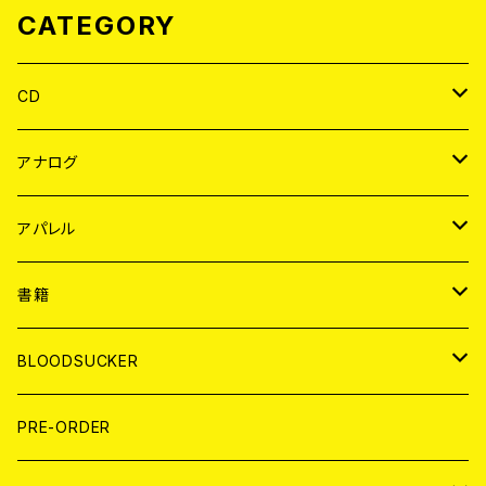
CATEGORY
CD
JAPAN
アナログ
WORLD
JAPAN
アパレル
７EP
WORLD
JAPAN
書籍
LP
7EP
T-shirt
WORLD
MAGAZINE
BLOODSUCKER
FLEXI
LP
HOOD
T-shirt
BOLLOCKS
写真集 (PHOTOBOOK)
CD
PRE-ORDER
10インチ
その他
HOOD
EL ZINE