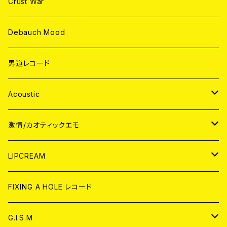
Crust War
Debauch Mood
男道レコード
Acoustic
JAPAN
激情/カオティックエモ
CD
WORLD
JAPAN
LIPCREAM
ANALOG
CD
CD
WORLD
CD
FIXING A HOLE レコード
ANALOG
ANALOG
CD
アナログ
G.I.S.M