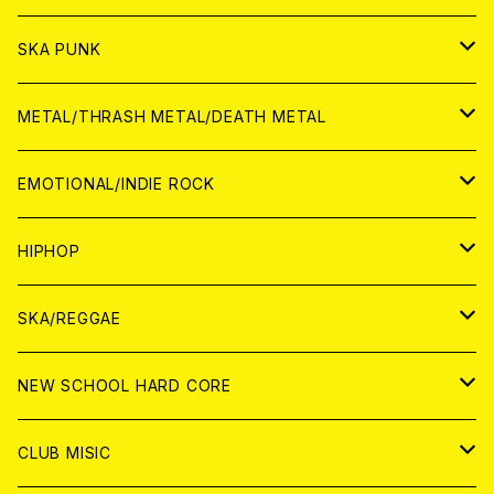
CD
CD
WORLD
JAPAN
SKA PUNK
ANALOG
CD
CD
WORLD
JAPAN
METAL/THRASH METAL/DEATH METAL
ANALOG
ANALOG
CD
CD
WORLD
JAPAN
EMOTIONAL/INDIE ROCK
ANALOG
ANALOG
CD
CD
WORLD
JAPAN
HIPHOP
ANALOG
ANALOG
ANALOG
CD
WORLD
JAPAN
SKA/REGGAE
CD
ANALOG
CD
CD
WORLD
JAPAN
NEW SCHOOL HARD CORE
ANALOG
ANALOG
CD
CD
WORLD
JAPAN
CLUB MISIC