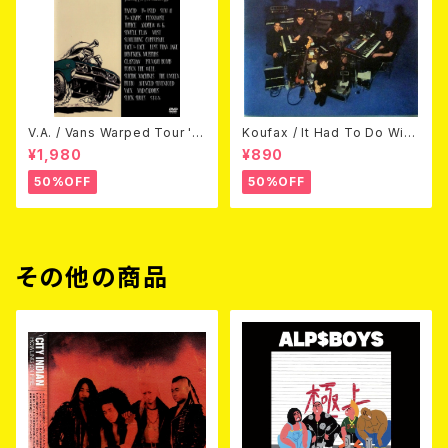
V.A. / Vans Warped Tour '0
Koufax / It Had To Do With
3 (DVD)
Love (CD)
¥1,980
¥890
50%OFF
50%OFF
その他の商品