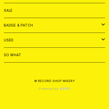
ANALOG
DVD
CD
SALE
T-shirt & WEAR
ANALOG
BADGE & PATCH
T-SHIRT & WEAR
BADGE
USED
DVD
PATCH
書籍
SO WHAT
カセットテープ
CD
© RECORD SHOP MISERY
書籍
ANALOG
Powered by