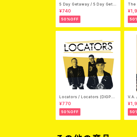
5 Day Getaway / 5 Day Geta
The 
way (CDEP)
Bey
¥740
¥1,
50%OFF
50
Locators / Locators (DIGPAC
V.A.
K CD)
(DV
¥770
¥1,
50%OFF
50