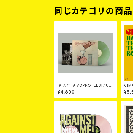
同じカテゴリの商
[新入荷] AIVOPROTEESI / UM
CIMARONS
PIKUJA (LP / LTD.100 DIE-HA
¥4,890
¥5,
RD COKE BOTTLE GREEN VI
NYL) (ITA / F.O.A.D.)