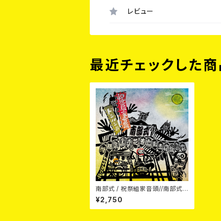
レビュー
最近チェックした商
南部式 / 祝祭組家音頭//南部式ド
ンパン節 7EP
¥2,750