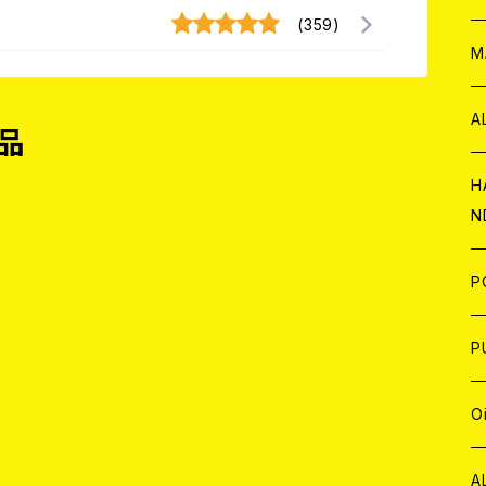
(359)
W
ア
M
P
A
品
C
H
N
D
A
J
P
C
W
C
P
A
C
J
A
J
O
C
A
W
J
C
W
J
A