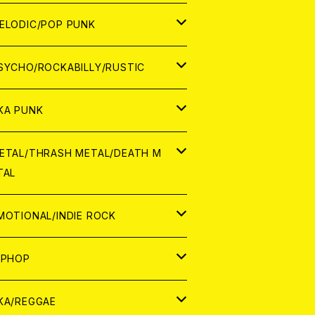
ナログ
ORLD
ELODIC/POP PUNK
D
ナログ
APAN
SYCHO/ROCKABILLY/RUSTIC
D
D
ORLD
APAN
KA PUNK
NALOG
D
D
ORLD
APAN
ETAL/THRASH METAL/DEATH M
TAL
NALOG
NALOG
D
D
ORLD
APAN
MOTIONAL/INDIE ROCK
NALOG
NALOG
D
D
ORLD
APAN
IPHOP
NALOG
NALOG
NALOG
D
ORLD
APAN
KA/REGGAE