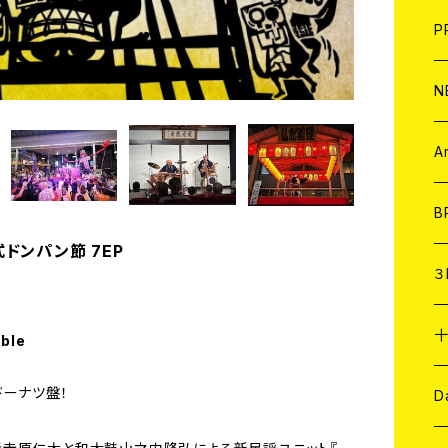
F
L
H
T-
B
写
C
P
1
そ
H
E
N
そ
D
ア
C
A
C
B
式ドンパン節 7EP
D
C
３
A
C
able
ドーナツ盤！
ア
A
C
D