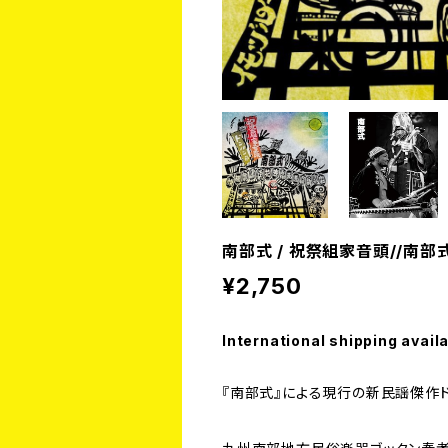
南部式 / 祝祭組家音頭//南部
¥2,750
International shipping avail
『南部式』による現行の新民謡傑作