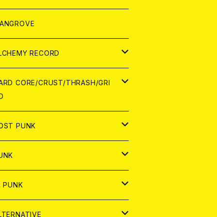
ORLD
パレル
ANGROVE
ATCH
LCHEMY RECORD
アナログ
D
ARD CORE/CRUST/THRASH/GRI
D
IGITAL CONTENTS
NALOG
APAN
OST PUNK
D
ORLD
D
UNK
NALOG
D
APAN
NALOG
APAN
i PUNK
ASSETTE TAPE
NALOG
ORLD
APAN
D
ORLD
APAN
LTERNATIVE