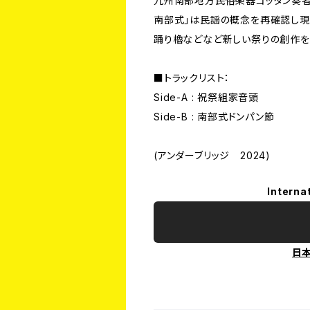
九州南部地方民俗楽器ゴッタン奏者
南部式」は民謡の概念を再確認し
踊り櫓などなど新しい祭りの創作を
■トラックリスト：
Side-A : 祝祭組家音頭
Side-B : 南部式ドンパン節
(アンダーブリッジ 2024)
Interna
日