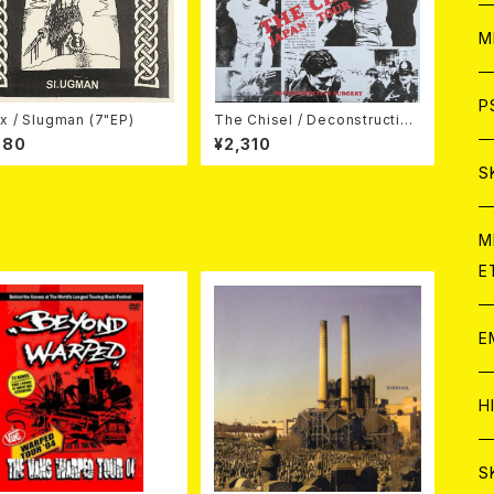
ア
W
M
C
ア
J
P
x / Slugman (7"EP)
The Chisel / Deconstructive
Surgery (7"EP)
980
¥2,310
C
C
W
J
S
A
C
C
W
J
M
E
A
A
C
C
W
J
E
A
A
C
C
W
J
H
A
A
A
C
W
J
S