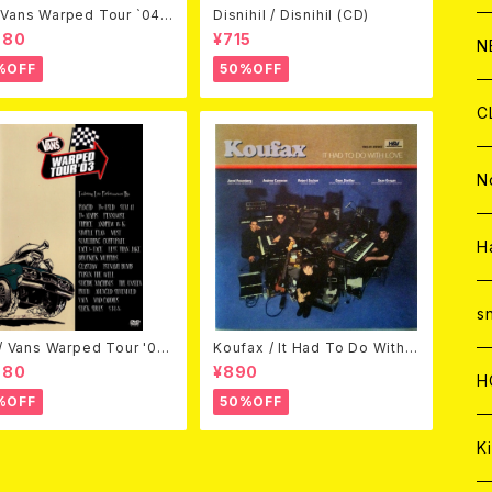
Vans Warped Tour `04
Disnihil / Disnihil (CD)
ond Warped (国内盤DVD)
C
A
980
¥715
C
C
W
J
N
%OFF
50%OFF
A
A
C
C
W
J
C
A
A
C
C
W
J
N
A
A
C
C
W
J
H
A
A
C
C
W
s
 / Vans Warped Tour '03
Koufax / It Had To Do With L
D)
ove (CD)
980
¥890
A
A
C
H
%OFF
50%OFF
A
Ki