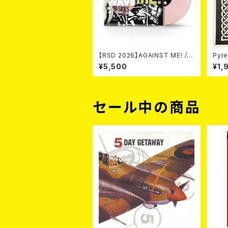
【RSD 2026】AGAINST ME! / N
Pyre
EW WAVE B-SIDES [RSD VIN
¥5,500
¥1,
YL EP][Coloured Vinyl](12")
セール中の商品