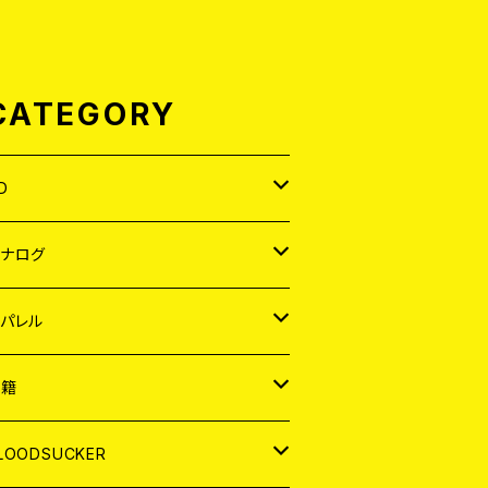
CATEGORY
D
APAN
アナログ
ORLD
APAN
パレル
EP
ORLD
APAN
書籍
P
EP
shirt
ORLD
AGAZINE
LOODSUCKER