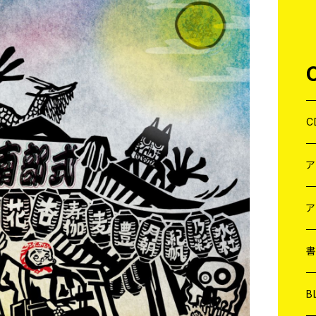
C
J
W
J
ア
７
W
J
L
7
T-
W
M
B