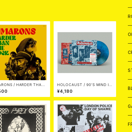
品
W
A
C
C
W
J
R
A
A
C
C
W
J
O
A
A
C
C
W
J
C
A
A
C
C
W
S
 / HARDER THAN
HOLOCAUST / 90'S MIND IN
A
A
C
B
THE ROCK LP
YOUR MINDS (※LTD.150 SWI
500
¥4,180
RL BLUE VINYL)
A
G
J
F