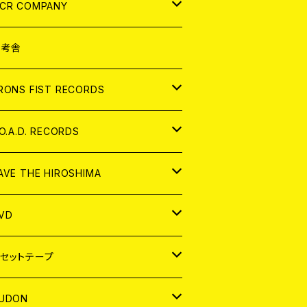
NALOG
D
CR COMPANY
NALOG
D
想考舎
パレル
RONS FIST RECORDS
NALOG
D
.O.A.D. RECORDS
NALOG
D
AVE THE HIROSHIMA
NALOG
パレル
VD
ADGE
APAN
セットテープ
ORLD
APAN
UDON