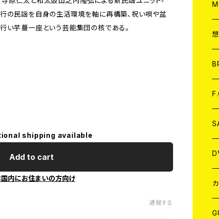
寺原仁太と和太鼓山之内隆弘による新民謡ユニット『
A
C
M
現行の民謡を自身の生活環境を軸に再構築、祝い唄や盆
行い芋蔓一座という芸能集団の核である。
A
C
ア
B
A
C
F
A
C
S
tional shipping available
A
ア
D
Add to cart
本国内にお住まいの方向け
B
J
カ
通報する
W
J
G