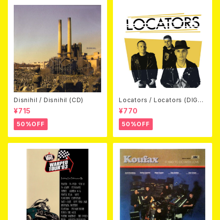
Disnihil / Disnihil (CD)
Locators / Locators (DIGPA
CK CD)
¥715
¥770
50%OFF
50%OFF