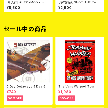
[新入荷] AUTO-MOD - In Th
【予約商品】SHOT THE RADI
e Wake Of KING AUTO-MO
O WITH A GUN / SOUND RI
¥5,500
¥2,500
D（CD+DVD/初回限定盤）
OT (CD)【8月８日発売】
セール中の商品
5 Day Getaway / 5 Day Get
The Vans Warped Tour `04
away (CDEP)
Beyond Warped (国内盤DV
¥740
¥1,980
D)
50%OFF
50%OFF