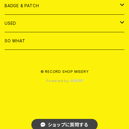
T-shirt & WEAR
ANALOG
BADGE & PATCH
T-SHIRT & WEAR
BADGE
USED
DVD
PATCH
書籍
SO WHAT
カセットテープ
CD
© RECORD SHOP MISERY
書籍
ANALOG
Powered by
ショップに質問する