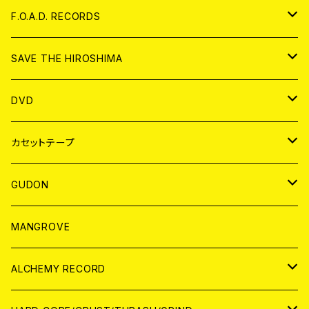
ANALOG
CD
F.O.A.D. RECORDS
ANALOG
CD
SAVE THE HIROSHIMA
ANALOG
アパレル
DVD
BADGE
JAPAN
カセットテープ
WORLD
JAPAN
GUDON
WORLD
アパレル
MANGROVE
PATCH
ALCHEMY RECORD