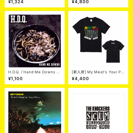
¥1,324
¥4,800
ラにゃ薬- (WHITE) 熊本地震
復興支援T-shirt (XXL & XXX
L) 2026年8月末～9月頭発売
予定！
H.D.Q. / Hand Me Downs (C
[新入荷] My Meat's Your Po
OLORVINYL/7”EP)
ison -あんたにゃ毒でもオイラ
¥1,100
¥4,400
にゃ薬- / BLACK T-shirt (S
～XL)