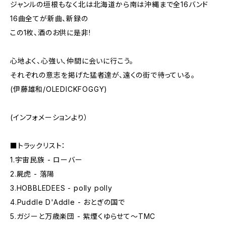
ジャンルの垣根もなく北は北海道から南は沖縄まで全16バンド
16曲全てが新曲、新録の
この1枚、酒のお供に是非!
心地よく、心強い、仲間に会いに行こう。
それぞれの意志を掲げた猛者達が、遠くの街で待っている。
(伊藤雄和/OLEDICKFOGGY)
(インフォメーションより）
■トラックリスト：
1.宇宙民族 - ローバー
2.屍虎 - 落陽
3.HOBBLEDEES - polly polly
4.Puddle D'Addle - おとぎの国で
5.ガジーと万歳楽団 - 紫煙くゆらせて〜TMC