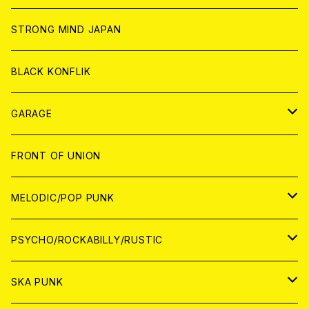
ANALOG
ANALOG
CD
CD
WORLD
STRONG MIND JAPAN
ANALOG
ANALOG
CD
BLACK KONFLIK
ANALOG
GARAGE
JAPAN
FRONT OF UNION
アナログ
WORLD
MELODIC/POP PUNK
CD
アナログ
JAPAN
PSYCHO/ROCKABILLY/RUSTIC
CD
CD
WORLD
JAPAN
SKA PUNK