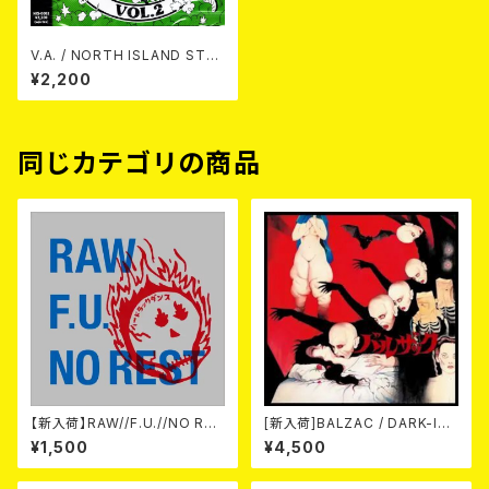
V.A. / NORTH ISLAND STO
MP vol.2 CD
¥2,200
同じカテゴリの商品
【新入荷】RAW//F.U.//NO RES
[新入荷]BALZAC / DARK-IS
T / 3way split EP ハード ラッ
M -20th Anniversary Comp
¥1,500
¥4,500
ク ダンス (CD)
ilation- (2CD)