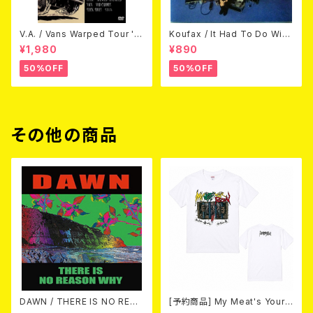
V.A. / Vans Warped Tour '0
Koufax / It Had To Do With
3 (DVD)
Love (CD)
¥1,980
¥890
50%OFF
50%OFF
その他の商品
DAWN / THERE IS NO REAS
[予約商品] My Meat's Your
ON WHY 10"+DL-CODE
Poison -あんたにゃ毒でもオイ