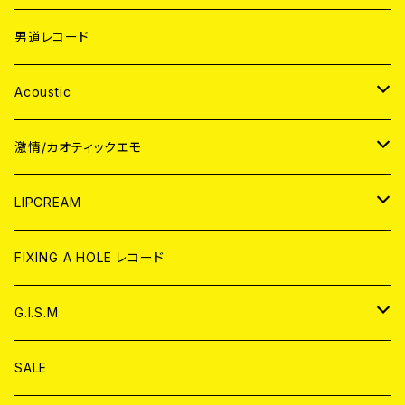
男道レコード
Acoustic
JAPAN
激情/カオティックエモ
CD
WORLD
JAPAN
LIPCREAM
ANALOG
CD
CD
WORLD
CD
FIXING A HOLE レコード
ANALOG
ANALOG
CD
アナログ
G.I.S.M
ANALOG
DVD
CD
SALE