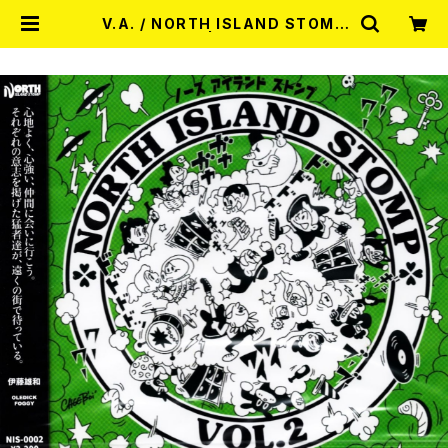
V.A. / NORTH ISLAND STOMP
vol.2 CD | RECORD SHOP
MISERY