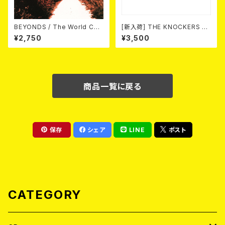
BEYONDS / The World Cha
[新入荷] THE KNOCKERS 『S
nged Into Sunday Afternoo
CUM COLLECTION 1999
¥2,750
¥3,500
n 10"＋CD＋DVD
～2013』(2xCD)
商品一覧に戻る
保存
シェア
LINE
ポスト
CATEGORY