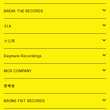
書籍
アナログ
CD
BREAK THE RECORDS
DIGITAL CONTENTS
アナログ
CD
３LA
ANALOG
CD
十三月
アパレル
ANALOG
CD
Daymare Recordings
ANALOG
CD
MCR COMPANY
ANALOG
CD
想考舎
アパレル
BRONS FIST RECORDS