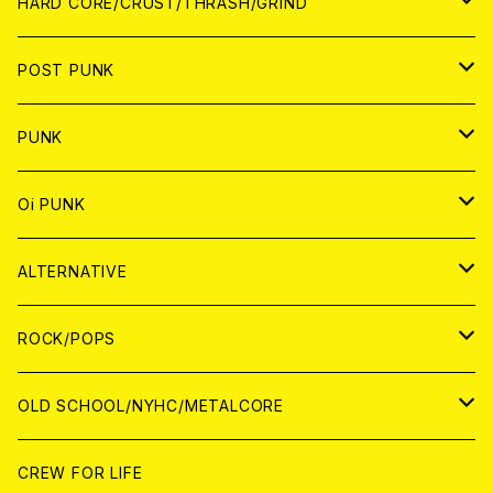
アナログ
CD
HARD CORE/CRUST/THRASH/GRIND
DIGITAL CONTENTS
ANALOG
JAPAN
POST PUNK
CD
WORLD
CD
PUNK
ANALOG
CD
JAPAN
ANALOG
JAPAN
Oi PUNK
CASSETTE TAPE
ANALOG
WORLD
JAPAN
CD
WORLD
JAPAN
ALTERNATIVE
WORLD
ANALOG
CD
CD
WOLRD
JAPAN
ROCK/POPS
ANALOG
ANALOG
CD
CD
WORLD
JAPAN
OLD SCHOOL/NYHC/METALCORE
ANALOG
ANALOG
CD
CD
WORLD
JAPAN
CREW FOR LIFE