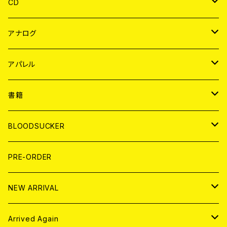
CD
JAPAN
アナログ
WORLD
JAPAN
アパレル
７EP
WORLD
JAPAN
書籍
LP
7EP
T-shirt
WORLD
MAGAZINE
BLOODSUCKER
FLEXI
LP
HOOD
T-shirt
BOLLOCKS
写真集 (PHOTOBOOK)
CD
PRE-ORDER
10インチ
その他
HOOD
EL ZINE
アナログ
NEW ARRIVAL
その他
DOLL MAGAZINE (USED)
アパレル
CD
Arrived Again