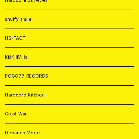
Hardcore Survives
ANALOG
ANALOG
CD
CD
WORLD
snuffy smile
ANALOG
ANALOG
CD
HG-FACT
ANALOG
KiliKiliVilla
POGO77 RECORDS
Hardcore Kitchen
Crust War
Debauch Mood