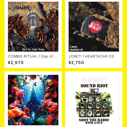
ZOMBIE RITUAL / Day of th
JOKE?! / HEARTACHE CD
e Zombie Demons
¥2,970
¥2,750