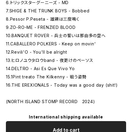
6.トリックスターグーニーズ - MD
7.SHIGE & THE TRUNK BOYS - Bobbed
8.Pessor P.Peseta - 雄鶏は三度鳴く
9.ZO-RO-ME - FRENZIED BLOOD
10.BANQUET ROVER - 兵士の誓いは那由多の空へ
11.CABALLERO POLKERS - Keep on movin'
12.Revili'O - You'll be alright
13.ヒロノユウタロウband - 夜更けのペーソス
14.DELTRO - Asi Es Que Vivo Yo
15.1Pint treato The Kilkenny - 戦う姿勢
16.THE EREXIONALS - Today was a good day (shit!)
(NORTH ISLAND STOMP RECORD 2024)
International shipping available
Add to cart