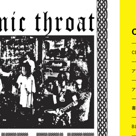
C
J
W
J
ア
７
W
J
L
7
T-
W
M
B