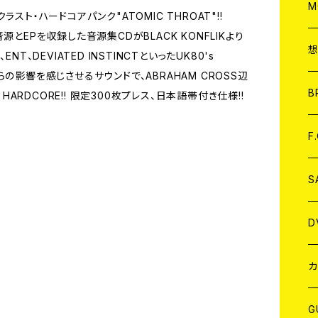
A
C
M
スト・ハードコアパンク"ATOMIC THROAT"!!
とEPを収録した音源集CDがBLACK KONFLIKより
A
C
、ENT、DEVIATED INSTINCTといったUK80's
Eからの影響を感じさせるサウンドで、ABRAHAM CROSS辺
ア
B
 HARDCORE!! 限定300枚プレス、日本語帯付き仕様!!
A
C
F
A
C
S
A
ア
D
B
J
カ
W
J
G