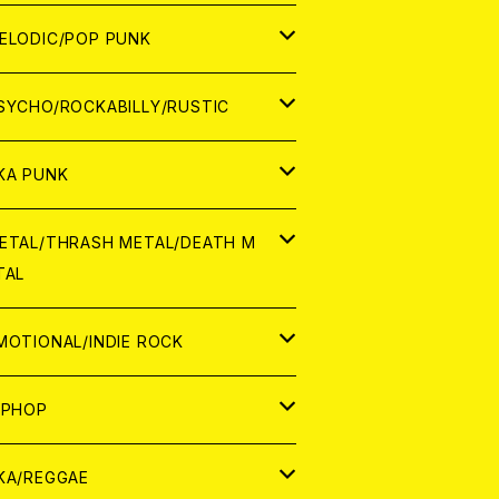
ナログ
ORLD
ELODIC/POP PUNK
D
ナログ
APAN
SYCHO/ROCKABILLY/RUSTIC
D
D
ORLD
APAN
KA PUNK
NALOG
D
D
ORLD
APAN
ETAL/THRASH METAL/DEATH M
TAL
NALOG
NALOG
D
D
ORLD
APAN
MOTIONAL/INDIE ROCK
NALOG
NALOG
D
D
ORLD
APAN
IPHOP
NALOG
NALOG
NALOG
D
ORLD
APAN
KA/REGGAE