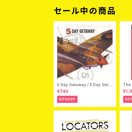
セール中の商品
5 Day Getaway / 5 Day Geta
The 
way (CDEP)
Bey
¥740
¥1,
50%OFF
50