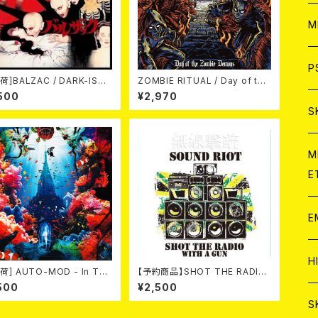
ア
W
M
C
ア
J
P
荷]BALZAC / DARK-ISM
ZOMBIE RITUAL / Day of the
h Anniversary Compilati
Zombie Demons
500
¥2,970
(2CD)
C
C
W
J
S
A
C
C
W
J
M
E
A
A
C
C
W
J
E
A
A
C
C
W
J
H
荷] AUTO-MOD - In The
【予約商品】SHOT THE RADIO
A
e Of KING AUTO-MOD
WITH A GUN / SOUND RIOT
500
¥2,500
+DVD/初回限定盤）
(CD)【8月８日発売】
A
A
C
W
J
S