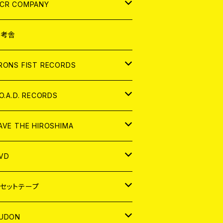
NALOG
D
CR COMPANY
NALOG
D
想考舎
パレル
RONS FIST RECORDS
NALOG
D
.O.A.D. RECORDS
NALOG
D
AVE THE HIROSHIMA
NALOG
パレル
VD
ADGE
APAN
セットテープ
ORLD
APAN
UDON