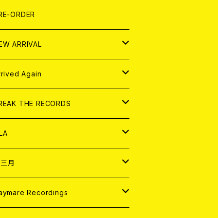
LEXI
P
OOD
shirt
OLLOCKS
真集 (PHOTOBOOK)
D
RE-ORDER
0インチ
の他
OOD
L ZINE
アナログ
EW ARRIVAL
の他
OLL MAGAZINE (USED)
パレル
D
rrived Again
書籍
アナログ
D
REAK THE RECORDS
IGITAL CONTENTS
アナログ
D
LA
NALOG
D
十三月
パレル
NALOG
D
aymare Recordings