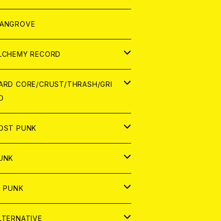
ORLD
パレル
ANGROVE
ATCH
LCHEMY RECORD
アナログ
D
ARD CORE/CRUST/THRASH/GRI
D
IGITAL CONTENTS
NALOG
APAN
OST PUNK
D
ORLD
D
UNK
NALOG
D
APAN
NALOG
APAN
i PUNK
ASSETTE TAPE
NALOG
ORLD
APAN
D
ORLD
APAN
LTERNATIVE