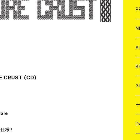
F
L
H
T-
B
写
C
P
1
そ
H
E
N
そ
D
ア
C
A
C
B
E CRUST (CD)
D
C
３
A
C
able
ア
A
C
D
仕様!!