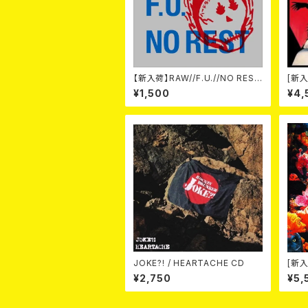
【新入荷】RAW//F.U.//NO REST
[新入
/ 3way split EP ハード ラック
-20t
¥1,500
¥4,
ダンス (CD)
on- 
JOKE?! / HEARTACHE CD
[新入
Wak
¥2,750
¥5,
（CD