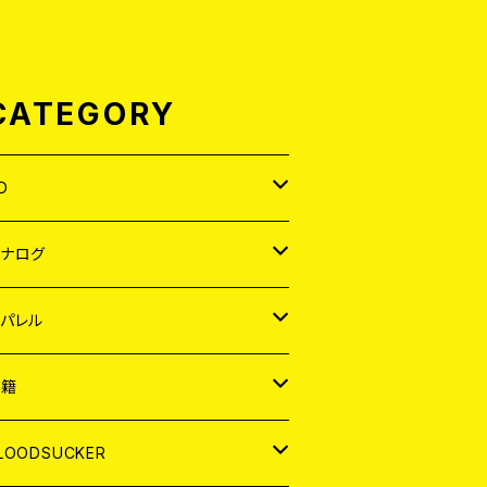
CATEGORY
D
APAN
アナログ
ORLD
APAN
パレル
EP
ORLD
APAN
書籍
P
EP
shirt
ORLD
AGAZINE
LOODSUCKER