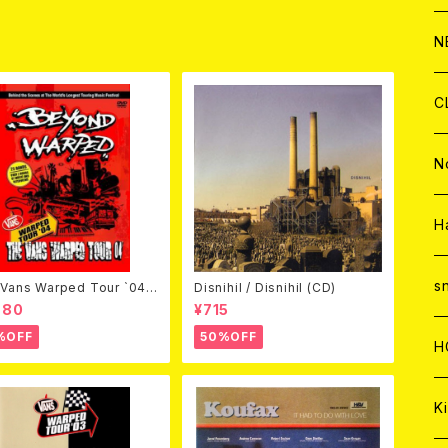
C
A
C
C
W
J
N
A
A
C
C
W
J
C
A
A
C
C
W
J
N
A
A
C
C
W
J
H
A
A
C
C
W
s
Vans Warped Tour `04
Disnihil / Disnihil (CD)
ond Warped (国内盤DVD)
980
¥715
%OFF
50%OFF
A
A
C
H
A
Ki