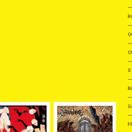
W
A
C
C
W
J
R
A
A
C
C
W
J
O
A
A
C
C
W
J
C
A
A
C
C
W
S
A
A
C
B
品
A
G
J
F