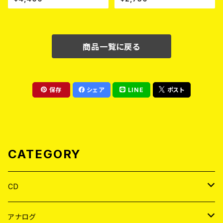
n- (SMOKE BLACK)
n 10"＋CD＋DVD
商品一覧に戻る
保存
シェア
LINE
ポスト
CATEGORY
CD
JAPAN
アナログ