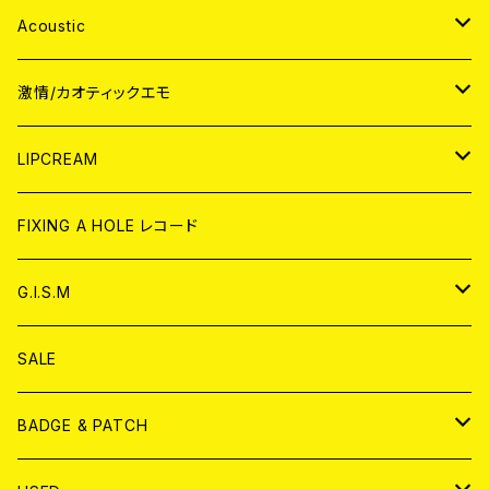
Acoustic
JAPAN
激情/カオティックエモ
CD
WORLD
JAPAN
LIPCREAM
ANALOG
CD
CD
WORLD
CD
FIXING A HOLE レコード
ANALOG
ANALOG
CD
アナログ
G.I.S.M
ANALOG
DVD
CD
SALE
T-shirt & WEAR
ANALOG
BADGE & PATCH