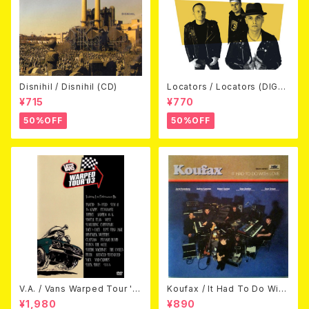
Disnihil / Disnihil (CD)
Locators / Locators (DIGPA
CK CD)
¥715
¥770
50%OFF
50%OFF
V.A. / Vans Warped Tour '0
Koufax / It Had To Do With
3 (DVD)
Love (CD)
¥1,980
¥890