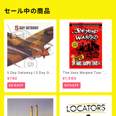
セール中の商品
5 Day Getaway / 5 Day Get
The Vans Warped Tour `04
away (CDEP)
Beyond Warped (国内盤DV
¥740
¥1,980
D)
50%OFF
50%OFF