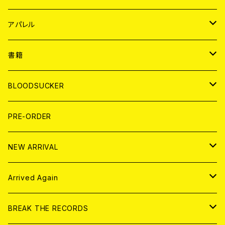
WORLD
JAPAN
アパレル
７EP
WORLD
JAPAN
書籍
LP
7EP
T-shirt
WORLD
MAGAZINE
BLOODSUCKER
FLEXI
LP
HOOD
T-shirt
BOLLOCKS
写真集 (PHOTOBOOK)
CD
PRE-ORDER
10インチ
その他
HOOD
EL ZINE
アナログ
NEW ARRIVAL
その他
DOLL MAGAZINE (USED)
アパレル
CD
Arrived Again
書籍
アナログ
CD
BREAK THE RECORDS