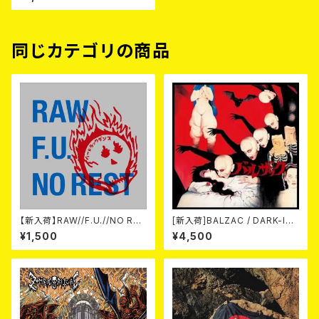
同じカテゴリの商品
【新入荷】RAW//F.U.//NO RES
[新入荷]BALZAC / DARK-IS
T / 3way split EP ハード ラッ
M -20th Anniversary Comp
¥1,500
¥4,500
ク ダンス (CD)
ilation- (2CD)