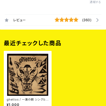
通報する
レビュー
(360)
最近チェックした商品
ghettos / 一滴の朝 シングルC
D
¥1,000