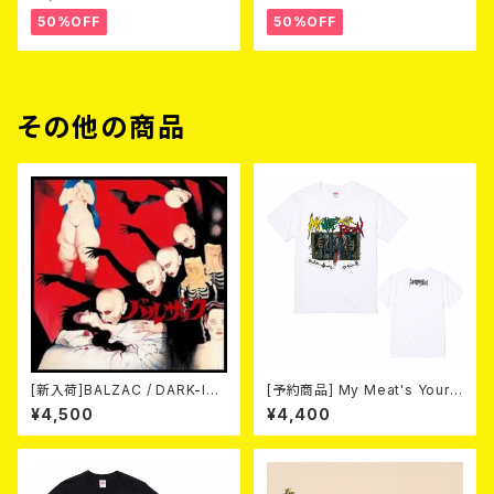
50%OFF
50%OFF
その他の商品
[新入荷]BALZAC / DARK-IS
[予約商品] My Meat's Your
M -20th Anniversary Comp
Poison -あんたにゃ毒でもオイ
¥4,500
¥4,400
ilation- (2CD)
ラにゃ薬- (White) 熊本地震 復
興支援T-shirt 2026年8月末
～9月頭入荷！