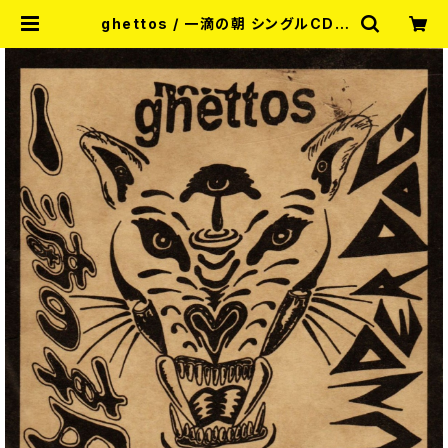
ghettos / 一滴の朝 シングルCD |
RECORD SHOP MISERY