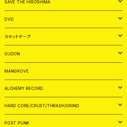
ANALOG
CD
SAVE THE HIROSHIMA
ANALOG
アパレル
DVD
BADGE
JAPAN
カセットテープ
WORLD
JAPAN
GUDON
WORLD
アパレル
MANGROVE
PATCH
ALCHEMY RECORD
アナログ
CD
HARD CORE/CRUST/THRASH/GRIND
DIGITAL CONTENTS
ANALOG
JAPAN
POST PUNK