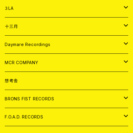
DIGITAL CONTENTS
アナログ
CD
３LA
ANALOG
CD
十三月
アパレル
ANALOG
CD
Daymare Recordings
ANALOG
CD
MCR COMPANY
ANALOG
CD
想考舎
アパレル
BRONS FIST RECORDS
ANALOG
CD
F.O.A.D. RECORDS