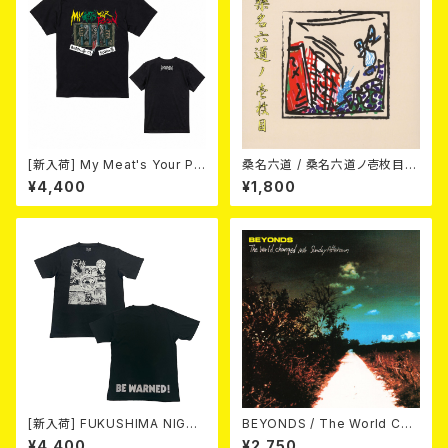
[新入荷] My Meat's Your Po
桑名六道 / 桑名六道ノ壱枚目
ison -あんたにゃ毒でもオイラ
(CD)
¥4,400
¥1,800
にゃ薬- / BLACK T-shirt (S
～XL)
[新入荷] FUKUSHIMA NIGHT
BEYONDS / The World Cha
MARE Tee -MISERY editio
nged Into Sunday Afternoo
¥4,400
¥2,750