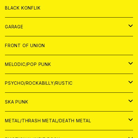
ANALOG
ANALOG
CD
BLACK KONFLIK
ANALOG
GARAGE
JAPAN
FRONT OF UNION
アナログ
WORLD
MELODIC/POP PUNK
CD
アナログ
JAPAN
PSYCHO/ROCKABILLY/RUSTIC
CD
CD
WORLD
JAPAN
SKA PUNK
ANALOG
CD
CD
WORLD
JAPAN
METAL/THRASH METAL/DEATH METAL
ANALOG
ANALOG