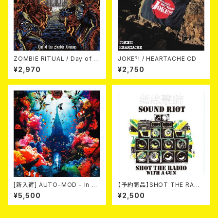
ZOMBIE RITUAL / Day of th
JOKE?! / HEARTACHE CD
e Zombie Demons
¥2,970
¥2,750
[新入荷] AUTO-MOD - In Th
【予約商品】SHOT THE RADI
e Wake Of KING AUTO-MO
O WITH A GUN / SOUND RI
¥5,500
¥2,500
D（CD+DVD/初回限定盤）
OT (CD)【8月８日発売】