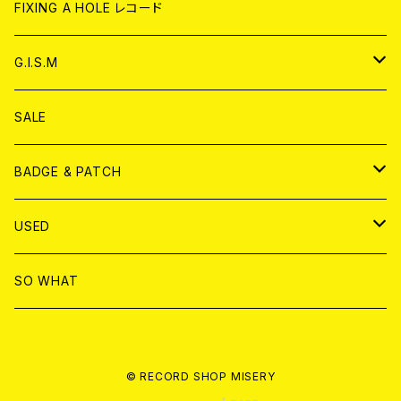
ANALOG
CD
CD
WORLD
CD
FIXING A HOLE レコード
ANALOG
ANALOG
CD
アナログ
G.I.S.M
ANALOG
DVD
CD
SALE
T-shirt & WEAR
ANALOG
BADGE & PATCH
T-SHIRT & WEAR
BADGE
USED
DVD
PATCH
書籍
SO WHAT
カセットテープ
CD
© RECORD SHOP MISERY
書籍
ANALOG