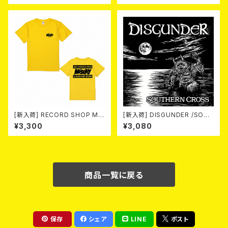
[新入荷] RECORD SHOP MIS
[新入荷] DISGUNDER /SOUT
ERY / 33th anniversary T-s
HERN CROSS (CD)
¥3,300
¥3,080
hirts (yellow ①)
商品一覧に戻る
保存
シェア
LINE
ポスト