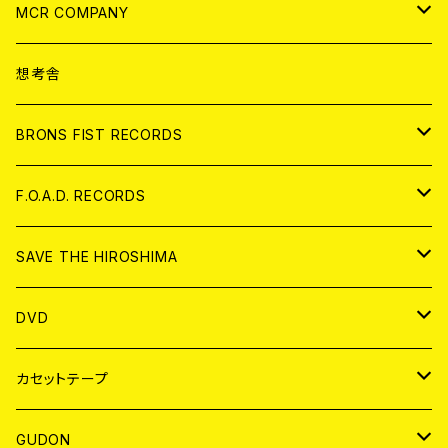
ANALOG
CD
MCR COMPANY
ANALOG
CD
想考舎
アパレル
BRONS FIST RECORDS
ANALOG
CD
F.O.A.D. RECORDS
ANALOG
CD
SAVE THE HIROSHIMA
ANALOG
アパレル
DVD
BADGE
JAPAN
カセットテープ
WORLD
JAPAN
GUDON