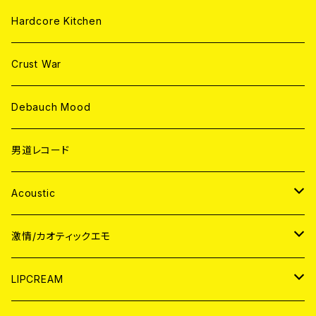
Hardcore Kitchen
Crust War
Debauch Mood
男道レコード
Acoustic
JAPAN
激情/カオティックエモ
CD
WORLD
JAPAN
LIPCREAM