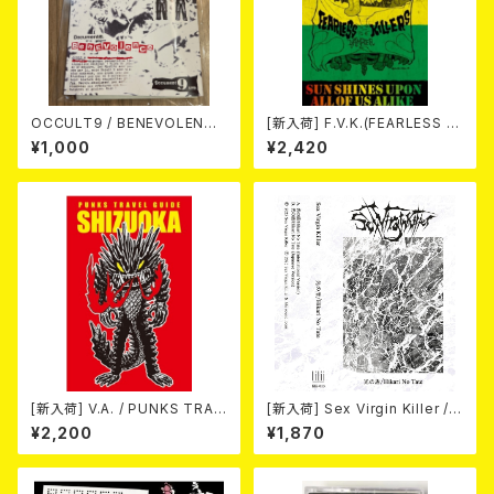
OCCULT9 / BENEVOLENCE
[新入荷] F.V.K.(FEARLESS V
(LTD.150) カセット
AMPIER KILLERS) / SUN SH
¥1,000
¥2,420
INES UPON ALL OF US ALI
KE (CASSETTE)
[新入荷] V.A. / PUNKS TRAV
[新入荷] Sex Virgin Killer /
EL GUIDE SHIZUOKA (カセッ
光の盾/Hikari No Tate (CAS
¥2,200
¥1,870
ト)
SETTE)