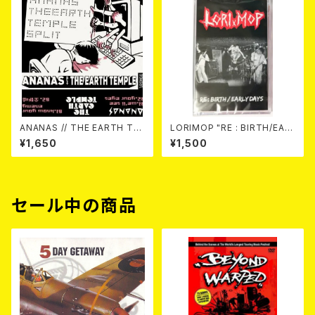
ANANAS // THE EARTH TE
LORIMOP "RE : BIRTH/EAR
MPLE / (Split) "Uron Alpha
LY DAYS" TAPE (Ltd.100)
¥1,650
¥1,500
Split Series 1" TAPE (Ltd.2
50 with DL) カセットテープ
セール中の商品