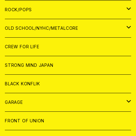
WORLD
ANALOG
CD
CD
WOLRD
JAPAN
ROCK/POPS
ANALOG
ANALOG
CD
CD
WORLD
JAPAN
OLD SCHOOL/NYHC/METALCORE
ANALOG
ANALOG
CD
CD
WORLD
JAPAN
CREW FOR LIFE
ANALOG
ANALOG
CD
CD
WORLD
STRONG MIND JAPAN
ANALOG
ANALOG
CD
BLACK KONFLIK
ANALOG
GARAGE
JAPAN
FRONT OF UNION