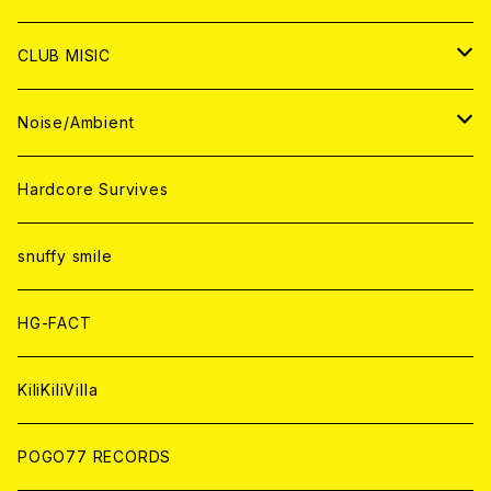
ANALOG
ANALOG
CD
CD
WORLD
JAPAN
CLUB MISIC
ANALOG
ANALOG
CD
CD
WORLD
JAPAN
Noise/Ambient
ANALOG
ANALOG
CD
CD
WORLD
JAPAN
Hardcore Survives
ANALOG
ANALOG
CD
CD
WORLD
snuffy smile
ANALOG
ANALOG
CD
HG-FACT
ANALOG
KiliKiliVilla
POGO77 RECORDS