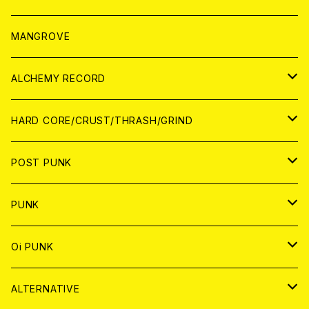
WORLD
アパレル
MANGROVE
PATCH
ALCHEMY RECORD
アナログ
CD
HARD CORE/CRUST/THRASH/GRIND
DIGITAL CONTENTS
ANALOG
JAPAN
POST PUNK
CD
WORLD
CD
PUNK
ANALOG
CD
JAPAN
ANALOG
JAPAN
Oi PUNK
CASSETTE TAPE
ANALOG
WORLD
JAPAN
CD
WORLD
JAPAN
ALTERNATIVE