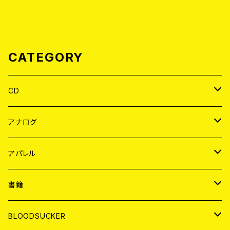
CATEGORY
CD
JAPAN
アナログ
WORLD
JAPAN
アパレル
７EP
WORLD
JAPAN
書籍
LP
7EP
T-shirt
WORLD
MAGAZINE
BLOODSUCKER