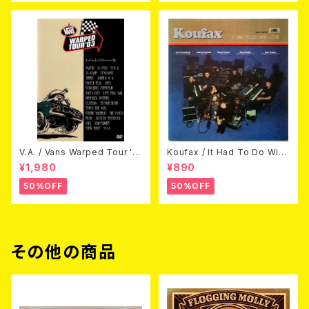
V.A. / Vans Warped Tour '0
Koufax / It Had To Do With
3 (DVD)
Love (CD)
¥1,980
¥890
50%OFF
50%OFF
その他の商品