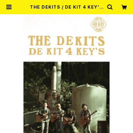
THE DEKITS / DE KIT 4 KEY'S
カセットテープ | RECORD SHOP
MISERY