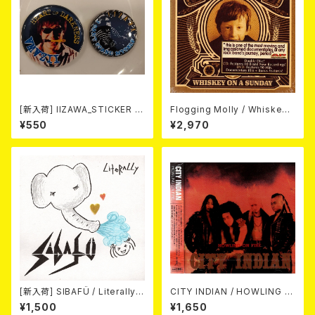
[新入荷] IIZAWA_STICKER +
Flogging Molly / Whiskey
BADGE SET
On A Sunday (DVD＋CD)
¥550
¥2,970
[新入荷] SIBAFÜ / Literally
CITY INDIAN / HOWLING O
(7"EP)
N FIRE (CD)
¥1,500
¥1,650