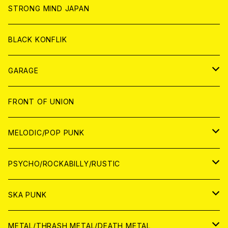
ANALOG
ANALOG
CD
CD
WORLD
STRONG MIND JAPAN
ANALOG
ANALOG
CD
BLACK KONFLIK
ANALOG
GARAGE
JAPAN
FRONT OF UNION
アナログ
WORLD
MELODIC/POP PUNK
CD
アナログ
JAPAN
PSYCHO/ROCKABILLY/RUSTIC
CD
CD
WORLD
JAPAN
SKA PUNK
ANALOG
CD
CD
WORLD
JAPAN
METAL/THRASH METAL/DEATH METAL