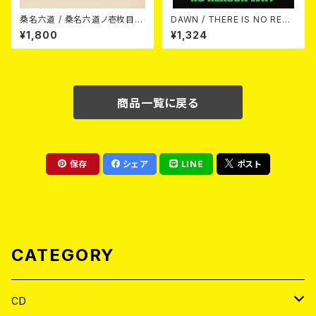
桑名六道 / 桑名六道ノ壱枚目
DAWN / THERE IS NO REAS
(CD)
ON WHY 10"+DL-CODE
¥1,800
¥1,324
商品一覧に戻る
保存
シェア
LINE
ポスト
CATEGORY
CD