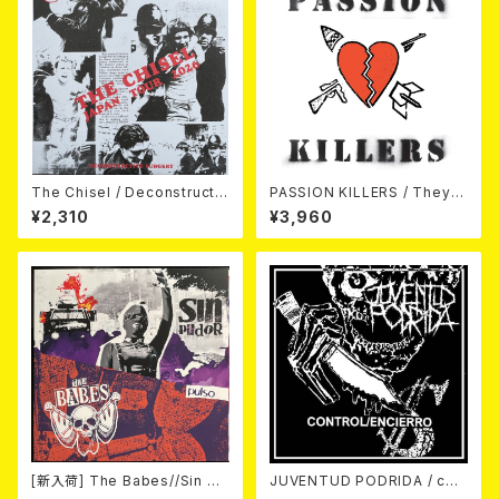
The Chisel / Deconstructiv
PASSION KILLERS / They K
e Surgery (7"EP)
ill Our Passion With Their
¥2,310
¥3,960
Hate And Wars LP
[新入荷] The Babes//Sin Pu
JUVENTUD PODRIDA / con
dor / Pulso SPLIT LP/限定2
trol/encierro 7EP