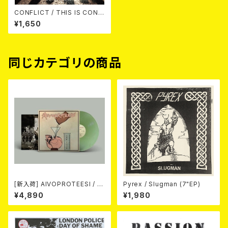
CONFLICT / THIS IS CONF
LICT 7"EP
¥1,650
同じカテゴリの商品
[新入荷] AIVOPROTEESI / U
Pyrex / Slugman (7"EP)
MPIKUJA (LP / LTD.100 DIE
¥4,890
¥1,980
-HARD COKE BOTTLE GRE
EN VINYL) (ITA / F.O.A.D.)