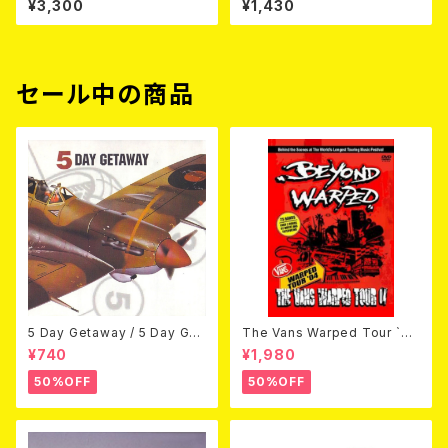
¥3,300
¥1,430
00枚スプラッター)
セール中の商品
5 Day Getaway / 5 Day Get
The Vans Warped Tour `04
away (CDEP)
Beyond Warped (国内盤DV
¥740
¥1,980
D)
50%OFF
50%OFF