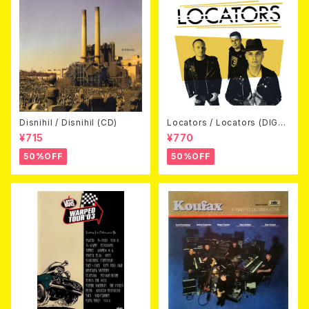
Disnihil / Disnihil (CD)
Locators / Locators (DIGPA
CK CD)
¥715
¥770
50%OFF
50%OFF