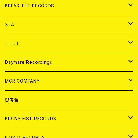
書籍
アナログ
CD
BREAK THE RECORDS
DIGITAL CONTENTS
アナログ
CD
３LA
ANALOG
CD
十三月
アパレル
ANALOG
CD
Daymare Recordings
ANALOG
CD
MCR COMPANY
ANALOG
CD
想考舎
アパレル
BRONS FIST RECORDS
ANALOG
CD
F.O.A.D. RECORDS