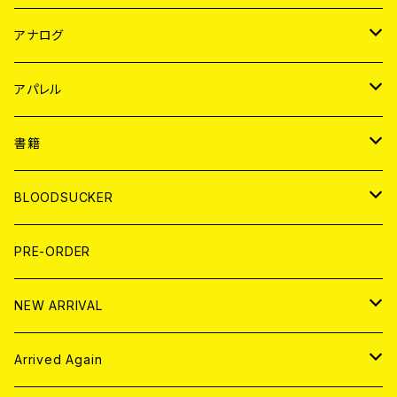
JAPAN
アナログ
WORLD
JAPAN
アパレル
７EP
WORLD
JAPAN
書籍
LP
7EP
T-shirt
WORLD
MAGAZINE
BLOODSUCKER
FLEXI
LP
HOOD
T-shirt
BOLLOCKS
写真集 (PHOTOBOOK)
CD
PRE-ORDER
10インチ
その他
HOOD
EL ZINE
アナログ
NEW ARRIVAL
その他
DOLL MAGAZINE (USED)
アパレル
CD
Arrived Again