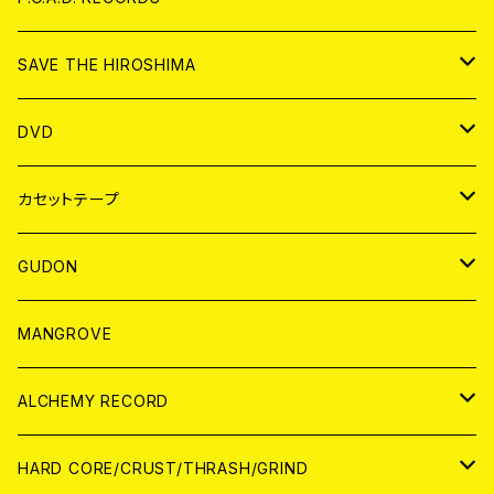
ANALOG
CD
SAVE THE HIROSHIMA
ANALOG
アパレル
DVD
BADGE
JAPAN
カセットテープ
WORLD
JAPAN
GUDON
WORLD
アパレル
MANGROVE
PATCH
ALCHEMY RECORD
アナログ
CD
HARD CORE/CRUST/THRASH/GRIND