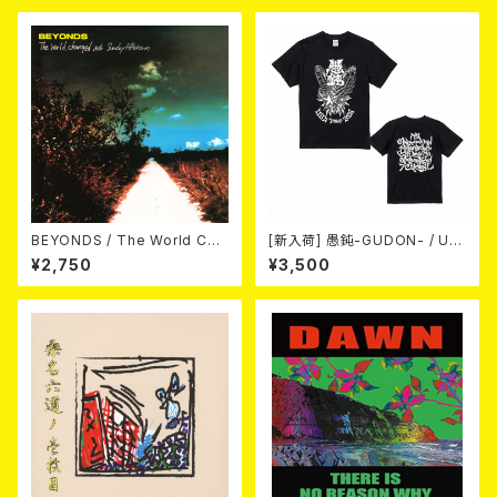
～XL)
BEYONDS / The World Cha
[新入荷] 愚鈍-GUDON- / US
nged Into Sunday Afternoo
TOUR 2026 T-shirt
¥2,750
¥3,500
n 10"＋CD＋DVD