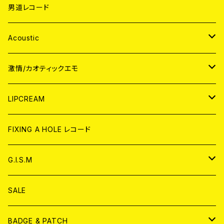
男道レコード
Acoustic
JAPAN
激情/カオティックエモ
CD
WORLD
JAPAN
LIPCREAM
ANALOG
CD
CD
WORLD
CD
FIXING A HOLE レコード
ANALOG
ANALOG
CD
アナログ
G.I.S.M
ANALOG
DVD
CD
SALE
T-shirt & WEAR
ANALOG
BADGE & PATCH