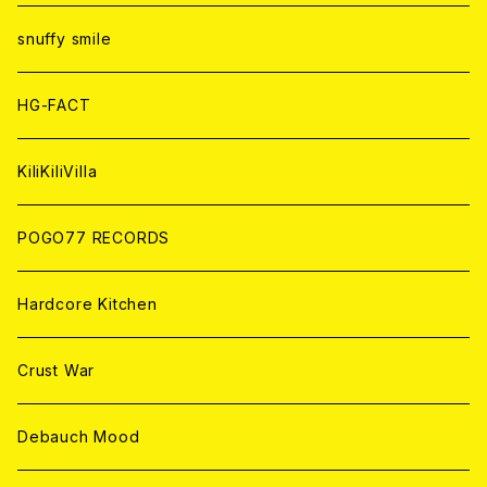
ANALOG
ANALOG
CD
CD
WORLD
snuffy smile
ANALOG
ANALOG
CD
HG-FACT
ANALOG
KiliKiliVilla
POGO77 RECORDS
Hardcore Kitchen
Crust War
Debauch Mood