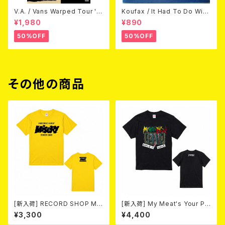
V.A. / Vans Warped Tour '0
Koufax / It Had To Do With
3 (DVD)
Love (CD)
¥1,980
¥890
50%OFF
50%OFF
その他の商品
[新入荷] RECORD SHOP MIS
[新入荷] My Meat's Your Po
ERY / 33th anniversary T-s
ison -あんたにゃ毒でもオイラ
¥3,300
¥4,400
hirts (yellow ②)
にゃ薬- / BLACK T-shirt (S