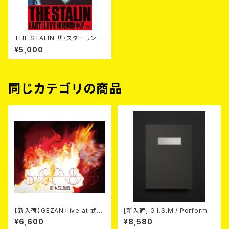
THE STALIN ザ・スターリン /
絶賛解散中!! 40th Anniversa
¥5,000
ry Edition DVD
同じカテゴリの商品
【新入荷】GEZAN：live at 武道
[新入荷] G.I.S.M./ Performa
館 (Blu-ray)
nce (DVD+CD)
¥6,600
¥8,580