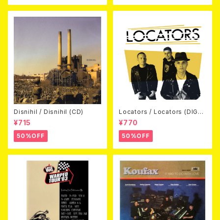
Disnihil / Disnihil (CD)
Locators / Locators (DIGPA
CK CD)
¥715
¥770
50%OFF
50%OFF