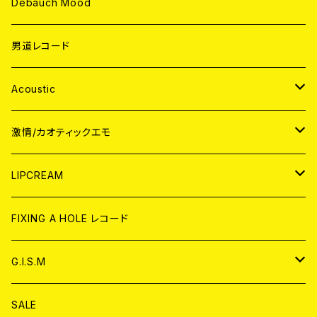
Debauch Mood
男道レコード
Acoustic
JAPAN
激情/カオティックエモ
CD
WORLD
JAPAN
LIPCREAM
ANALOG
CD
CD
WORLD
CD
FIXING A HOLE レコード
ANALOG
ANALOG
CD
アナログ
G.I.S.M
ANALOG
DVD
CD
SALE