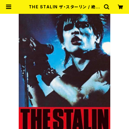
THE STALIN ザ・スターリン / 絶賛
解散中!! 40th Anniversary Editi
on DVD | RECORD SHOP MISE
RY