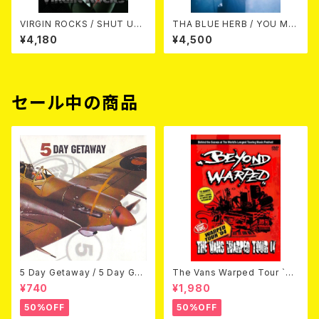
VIRGIN ROCKS / SHUT UP
THA BLUE HERB / YOU MA
!! Live at 新宿LOFT 1987 D
KE US FEEL WE ARE REAL
¥4,180
¥4,500
VD
(結成25周年TOUR 2022)"DV
D"
セール中の商品
5 Day Getaway / 5 Day Get
The Vans Warped Tour `04
away (CDEP)
Beyond Warped (国内盤DV
¥740
¥1,980
D)
50%OFF
50%OFF