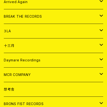
アパレル
CD
Arrived Again
書籍
アナログ
CD
BREAK THE RECORDS
DIGITAL CONTENTS
アナログ
CD
３LA
ANALOG
CD
十三月
アパレル
ANALOG
CD
Daymare Recordings
ANALOG
CD
MCR COMPANY
ANALOG
CD
想考舎
アパレル
BRONS FIST RECORDS