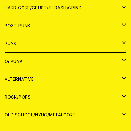
アナログ
CD
HARD CORE/CRUST/THRASH/GRIND
DIGITAL CONTENTS
ANALOG
JAPAN
POST PUNK
CD
WORLD
CD
PUNK
ANALOG
CD
JAPAN
ANALOG
JAPAN
Oi PUNK
CASSETTE TAPE
ANALOG
WORLD
JAPAN
CD
WORLD
JAPAN
ALTERNATIVE
WORLD
ANALOG
CD
CD
WOLRD
JAPAN
ROCK/POPS
ANALOG
ANALOG
CD
CD
WORLD
JAPAN
OLD SCHOOL/NYHC/METALCORE
ANALOG
ANALOG