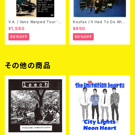
V.A. / Vans Warped Tour '0
Koufax / It Had To Do With
3 (DVD)
Love (CD)
¥1,980
¥890
50%OFF
50%OFF
その他の商品