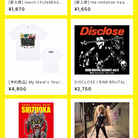
[新入荷] leech / FUNABASHI
[新入荷] the imitation heart
POWERVIOLENCE (CD)
s / City Lights Neon Heart
¥1,870
¥1,650
(7"EP)
[予約商品] My Meat's Your
DISCLOSE / RAW BRUTAL
Poison -あんたにゃ毒でもオイ
ASSAULT Vol.3 : DISCOGR
¥4,800
¥2,750
ラにゃ薬- (WHITE) 熊本地震
APHY 1999-2002 (2xCD)
復興支援T-shirt (XXL & XXX
L) 2026年8月末～9月頭発売
予定！