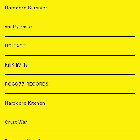
ANALOG
ANALOG
CD
CD
WORLD
JAPAN
Hardcore Survives
ANALOG
ANALOG
CD
CD
WORLD
snuffy smile
ANALOG
ANALOG
CD
HG-FACT
ANALOG
KiliKiliVilla
POGO77 RECORDS
Hardcore Kitchen
Crust War