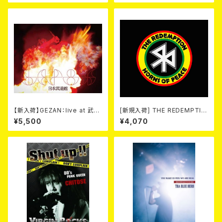
【新入荷】GEZAN：live at 武道
[新規入荷] THE REDEMPTIO
館 (DVD)
N / HORNS OF PEACE (CD
¥5,500
¥4,070
＋DVD)