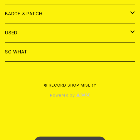
T-shirt & WEAR
ANALOG
BADGE & PATCH
T-SHIRT & WEAR
BADGE
USED
DVD
PATCH
書籍
SO WHAT
カセットテープ
CD
© RECORD SHOP MISERY
書籍
ANALOG
Powered by