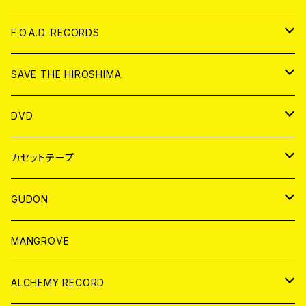
ANALOG
CD
F.O.A.D. RECORDS
ANALOG
CD
SAVE THE HIROSHIMA
ANALOG
アパレル
DVD
BADGE
JAPAN
カセットテープ
WORLD
JAPAN
GUDON
WORLD
アパレル
MANGROVE
PATCH
ALCHEMY RECORD