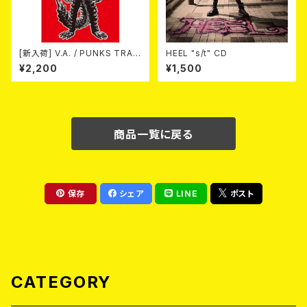
[新入荷] V.A. / PUNKS TRAV
HEEL "s/t" CD
EL GUIDE SHIZUOKA (カセッ
¥2,200
¥1,500
ト)
商品一覧に戻る
保存
シェア
LINE
ポスト
CATEGORY