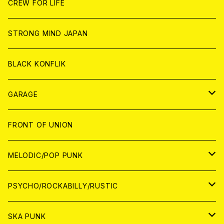
CD
CD
WORLD
JAPAN
CREW FOR LIFE
ANALOG
ANALOG
CD
CD
WORLD
STRONG MIND JAPAN
ANALOG
ANALOG
CD
BLACK KONFLIK
ANALOG
GARAGE
JAPAN
FRONT OF UNION
アナログ
WORLD
MELODIC/POP PUNK
CD
アナログ
JAPAN
PSYCHO/ROCKABILLY/RUSTIC
CD
CD
WORLD
JAPAN
SKA PUNK