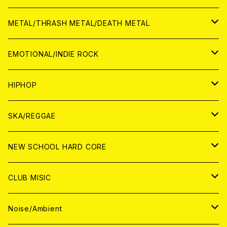
ANALOG
CD
CD
WORLD
JAPAN
METAL/THRASH METAL/DEATH METAL
ANALOG
ANALOG
CD
CD
WORLD
JAPAN
EMOTIONAL/INDIE ROCK
ANALOG
ANALOG
CD
CD
WORLD
JAPAN
HIPHOP
ANALOG
ANALOG
ANALOG
CD
WORLD
JAPAN
SKA/REGGAE
CD
ANALOG
CD
CD
WORLD
JAPAN
NEW SCHOOL HARD CORE
ANALOG
ANALOG
CD
CD
WORLD
JAPAN
CLUB MISIC
ANALOG
ANALOG
CD
CD
WORLD
JAPAN
Noise/Ambient