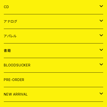
CD
JAPAN
アナログ
WORLD
JAPAN
アパレル
７EP
WORLD
JAPAN
書籍
LP
7EP
T-shirt
WORLD
MAGAZINE
BLOODSUCKER
FLEXI
LP
HOOD
T-shirt
BOLLOCKS
写真集 (PHOTOBOOK)
CD
PRE-ORDER
10インチ
その他
HOOD
EL ZINE
アナログ
NEW ARRIVAL
その他
DOLL MAGAZINE (USED)