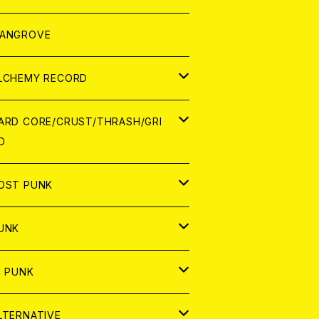
ORLD
パレル
ANGROVE
ATCH
LCHEMY RECORD
アナログ
D
ARD CORE/CRUST/THRASH/GRI
D
IGITAL CONTENTS
NALOG
APAN
OST PUNK
D
ORLD
D
UNK
NALOG
D
APAN
NALOG
APAN
i PUNK
ASSETTE TAPE
NALOG
ORLD
APAN
D
ORLD
APAN
LTERNATIVE