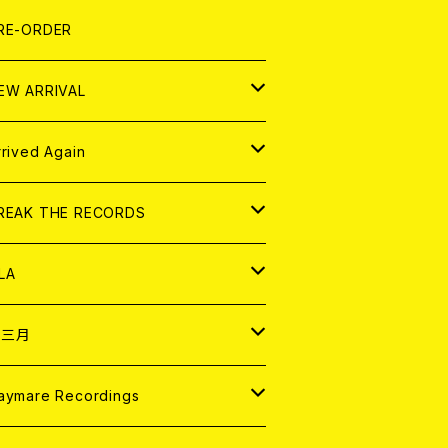
LEXI
P
OOD
shirt
OLLOCKS
真集 (PHOTOBOOK)
D
RE-ORDER
0インチ
の他
OOD
L ZINE
アナログ
EW ARRIVAL
の他
OLL MAGAZINE (USED)
パレル
D
rrived Again
書籍
アナログ
D
REAK THE RECORDS
IGITAL CONTENTS
アナログ
D
LA
NALOG
D
十三月
パレル
NALOG
D
aymare Recordings