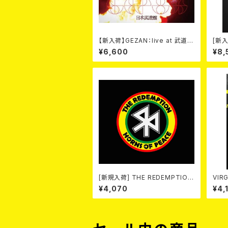
【新入荷】GEZAN：live at 武道館
[新入荷
(Blu-ray)
e (
¥6,600
¥8,
[新規入荷] THE REDEMPTION
VIRGIN 
/ HORNS OF PEACE (CD＋DV
¥4,070
¥4,
D)