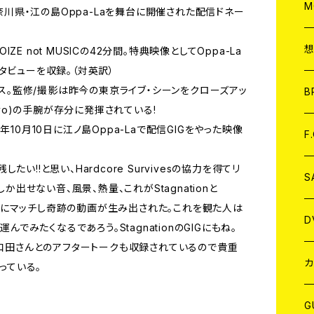
A
C
M
神奈川県・江の島Oppa-Laを舞台に開催された配信ドネー
A
C
E not MUSICの42分間。特典映像としてOppa-La
タビューを収録。（対英訳）
プレス。監修/撮影は昨今の東京ライブ・シーンをクローズアッ
ア
B
 Tokyo)の手腕が存分に発揮されている!
020年10月10日に江ノ島Oppa-Laで配信GIGをやった映像
A
C
F
い!!と思い、Hardcore Survivesの協力を得てリ
A
C
S
しか出せない音、風景、熱量、これがStagnationと
が最高にマッチし奇跡の動画が生み出された。これを観た人は
A
ア
D
んでみたくなるであろう。StagnationのGIGにもね。
る和田さんとのアフタートークも収録されているので貴重
B
J
カ
っている。
W
J
G