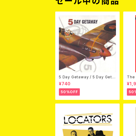
セール中の商品
5 Day Getaway / 5 Day Geta
The 
way (CDEP)
Bey
¥740
¥1,
50%OFF
50