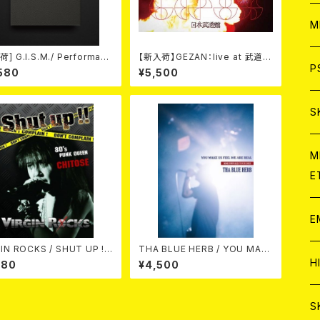
ア
W
M
] G.I.S.M./ Performanc
【新入荷】GEZAN：live at 武道館
C
ア
J
P
DVD+CD)
(DVD)
580
¥5,500
C
C
W
J
S
A
C
C
W
J
M
E
A
A
C
C
W
J
E
A
A
C
ROCKS / SHUT UP !!
THA BLUE HERB / YOU MAK
C
Live at 新宿LOFT 1987 DVD
E US FEEL WE ARE REAL(結成
W
J
H
180
¥4,500
25周年TOUR 2022)"DVD"
A
A
A
C
W
J
S