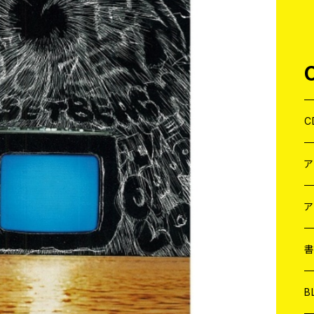
C
J
W
J
ア
７
W
J
L
7
T-
W
M
B