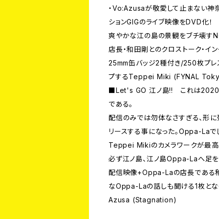
・Vo:Azusaが敬愛して止まない
ションGIGのライブ映像をDVD化！
爽やかな江の島の景観をブチ壊すNOIZ
店長・和田剛とのクロストーク・イン
25mm缶バッジ2種付き/250枚
プするTeppei Miki (FYNAL
■Let's GO 江ノ島!! これは2
である。
配信のみでは勿体なさすぎる、形に残した
リースする事になった。Oppa-Laで
Teppei Mikiのカメラワーク
必ず江ノ島、江ノ島Oppa-Laへ足を運
配信映像+Oppa-Laの店長であ
なOppa-Laの話しも聞ける1枚とな
Azusa (Stagnation)