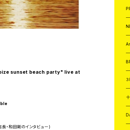
F
L
H
T-
B
写
C
P
1
そ
H
E
N
そ
D
ア
C
A
C
B
ize sunset beach party" live at
D
C
３
A
C
able
ア
A
C
D
a店長・和田剛のインタビュー)