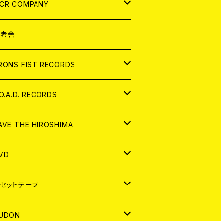
NALOG
D
CR COMPANY
NALOG
D
想考舎
パレル
RONS FIST RECORDS
NALOG
D
.O.A.D. RECORDS
NALOG
D
AVE THE HIROSHIMA
NALOG
パレル
VD
ADGE
APAN
セットテープ
ORLD
APAN
UDON