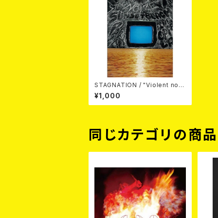
STAGNATION / "Violent noiz
e sunset beach party" live a
¥1,000
t Enoshima Oppa-La DVD
同じカテゴリの商