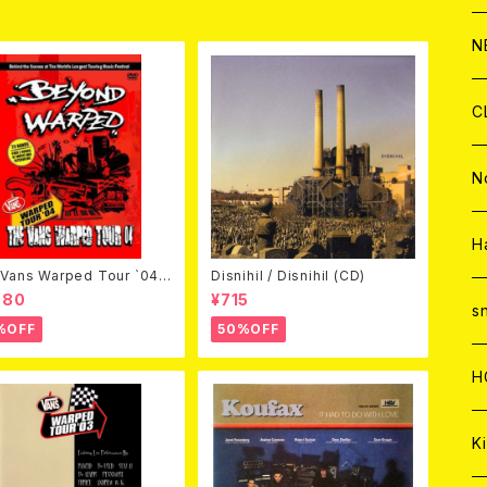
C
A
C
C
W
J
N
A
A
C
C
W
J
C
A
A
C
C
W
J
N
A
A
C
C
W
J
H
Vans Warped Tour `04
Disnihil / Disnihil (CD)
ond Warped (国内盤DVD)
980
¥715
A
A
C
C
W
s
%OFF
50%OFF
A
A
C
H
A
Ki