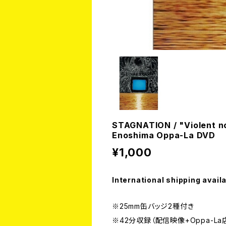
STAGNATION / "Violent no
Enoshima Oppa-La DVD
¥1,000
International shipping avail
※25mm缶バッジ2種付き
※42分収録（配信映像+Oppa-L