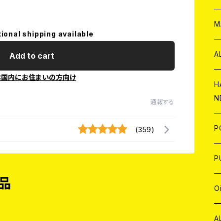
W
ア
M
tional shipping available
P
A
Add to cart
本国内にお住まいの方向け
C
H
N
通報する
D
A
J
P
(359)
C
W
C
P
品
A
C
J
A
J
O
C
A
W
J
C
W
J
A