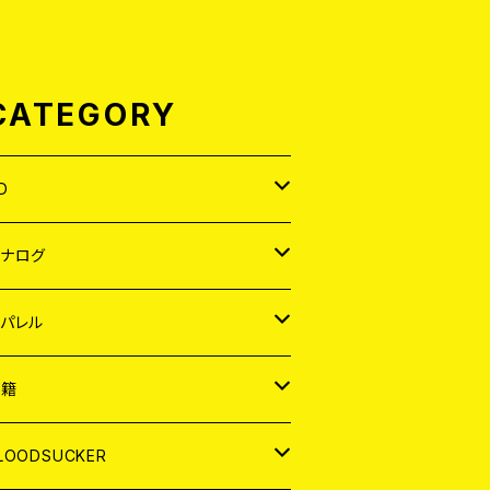
CATEGORY
D
APAN
アナログ
ORLD
APAN
パレル
EP
ORLD
APAN
書籍
P
EP
shirt
ORLD
AGAZINE
LOODSUCKER