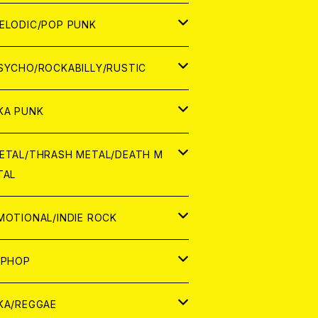
ナログ
ORLD
ELODIC/POP PUNK
D
ナログ
APAN
SYCHO/ROCKABILLY/RUSTIC
D
D
ORLD
APAN
KA PUNK
NALOG
D
D
ORLD
APAN
ETAL/THRASH METAL/DEATH M
TAL
NALOG
NALOG
D
D
ORLD
APAN
MOTIONAL/INDIE ROCK
NALOG
NALOG
D
D
ORLD
APAN
IPHOP
NALOG
NALOG
NALOG
D
ORLD
APAN
KA/REGGAE