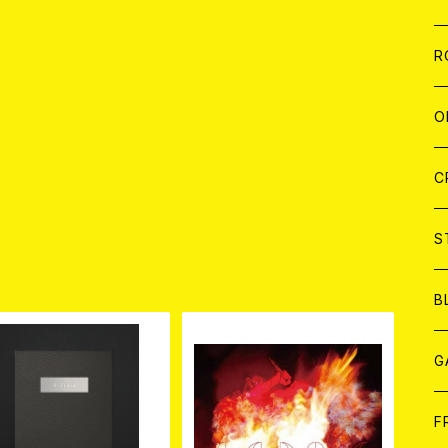
W
A
C
C
W
J
R
A
A
C
C
W
J
O
A
A
C
C
W
J
C
A
A
C
C
W
S
品
A
A
C
B
A
G
J
F