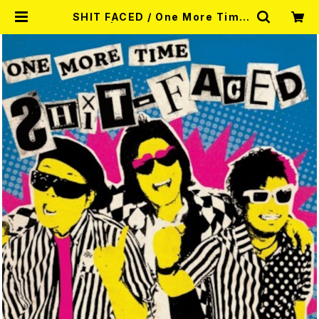
SHIT FACED / One More Time
7EP | RECORD SHOP MISER
Y