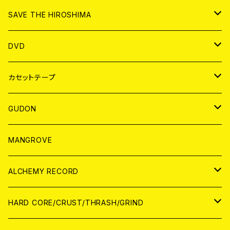
ANALOG
CD
SAVE THE HIROSHIMA
ANALOG
アパレル
DVD
BADGE
JAPAN
カセットテープ
WORLD
JAPAN
GUDON
WORLD
アパレル
MANGROVE
PATCH
ALCHEMY RECORD
アナログ
CD
HARD CORE/CRUST/THRASH/GRIND