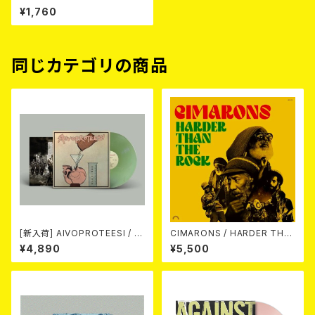
me 7EP
¥1,760
同じカテゴリの商品
[新入荷] AIVOPROTEESI / U
CIMARONS / HARDER THA
MPIKUJA (LP / LTD.100 DIE
N THE ROCK LP
¥4,890
¥5,500
-HARD COKE BOTTLE GRE
EN VINYL) (ITA / F.O.A.D.)