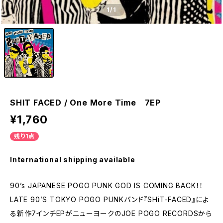
1
/1
SHIT FACED / One More Time 7EP
¥1,760
残り1点
International shipping available
90’s JAPANESE POGO PUNK GOD IS COMING BACK！！
LATE 90’S TOKYO POGO PUNKバンド『SHiT-FACED』によ
る新作7インチEPがニューヨークのJOE POGO RECORDSから