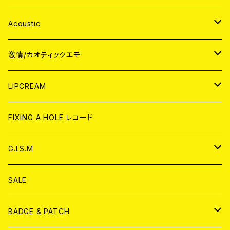
Acoustic
JAPAN
激情/カオティックエモ
CD
WORLD
JAPAN
LIPCREAM
ANALOG
CD
CD
WORLD
CD
FIXING A HOLE レコード
ANALOG
ANALOG
CD
アナログ
G.I.S.M
ANALOG
DVD
CD
SALE
T-shirt & WEAR
ANALOG
BADGE & PATCH