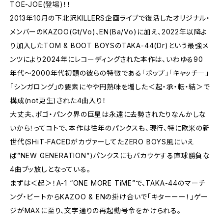
TOE-JOE(登場)！！
2013年10月の下北沢KILLERS企画ライブで復活したオリジナル・
メンバーのKAZOO(Gt/Vo)、EN(Ba/Vo)に加え、2022年以降よ
り加入したTOM & BOOT BOYSのTAKA-44(Dr)という最強メ
ンツにより2024年にレコーディングされた本作は、いわゆる90
年代～2000年代初頭の彼らの特徴である「ポップ」「キャッチ―」
「シンガロング」の要素にやや円熟味を増した＜起・承・転・結＞で
構成(not更生)された4曲入り！
大丈夫、ポゴ・パンク界の巨星は永遠に去勢されたりなんかしな
いから！ってコトで、本作は往年のパンクスも、現行、特に欧米の新
世代(SHiT-FACEDがカヴァーしてたZERO BOYS風にいえ
ば”NEW GENERATION”)パンクスにもバカウケする直球勝負な
4曲ブッ放しとなっている。
まずは＜起＞！A-1 “ONE MORE TiME”で、TAKA-44のマーチ
ング・ビートからKAZOO & ENの掛け合いで「キターーー！」ゲー
ジがMAXに至り、文字通りの再起動号令をかけられる。