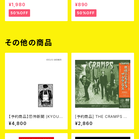
3 (DVD)
Love (CD)
¥1,980
¥890
50%OFF
50%OFF
その他の商品
【予約商品】恐怖新聞 (KYOUF
[予約商品] THE CRAMPS ザ・
U SHINBUN) / 死 (LP)【8月15
クランプス / Gravest Gravy
¥4,800
¥2,860
日発売】
（墓場のごちそう）(CD) 2026.8
月下旬