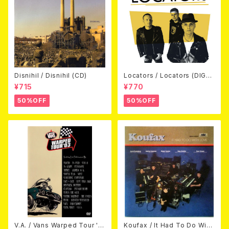
Disnihil / Disnihil (CD)
Locators / Locators (DIGPA
CK CD)
¥715
¥770
50%OFF
50%OFF
V.A. / Vans Warped Tour '0
Koufax / It Had To Do With