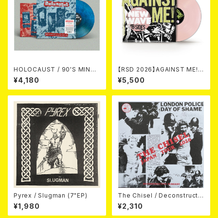
HOLOCAUST / 90'S MIND I
【RSD 2026】AGAINST ME! /
N YOUR MINDS (※LTD.150
NEW WAVE B-SIDES [RSD V
¥4,180
¥5,500
SWIRL BLUE VINYL)
INYL EP][Coloured Vinyl](1
2")
Pyrex / Slugman (7"EP)
The Chisel / Deconstructiv
e Surgery (7"EP)
¥1,980
¥2,310