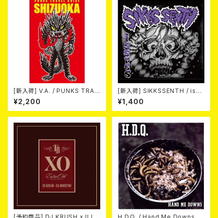
[新入荷] V.A. / PUNKS TRAV
[新入荷] SIKKSSENTH / issu
EL GUIDE SHIZUOKA (CD)
es (CD-R)
¥2,200
¥1,400
[予約商品] DJ KRUSH x ILL-
H.D.Q. / Hand Me Downs (C