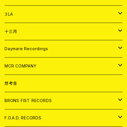
DIGITAL CONTENTS
アナログ
CD
３LA
ANALOG
CD
十三月
アパレル
ANALOG
CD
Daymare Recordings
ANALOG
CD
MCR COMPANY
ANALOG
CD
想考舎
アパレル
BRONS FIST RECORDS
ANALOG
CD
F.O.A.D. RECORDS