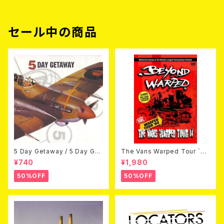
セール中の商品
5 Day Getaway / 5 Day Get
The Vans Warped Tour `04
away (CDEP)
Beyond Warped (国内盤DV
¥740
¥1,980
D)
50%OFF
50%OFF