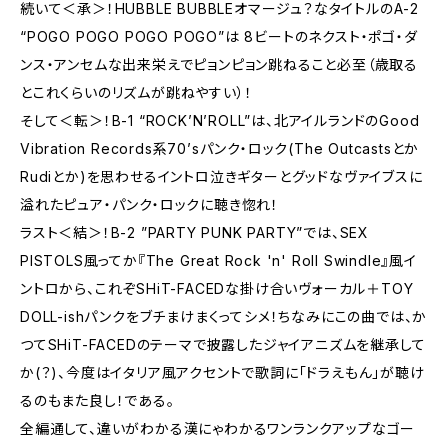
続いて＜承＞！HUBBLE BUBBLEオマージュ？なタイトルのA-2
“POGO POGO POGO POGO”は 8ビートのネクスト・ポゴ・ダ
ンス・アンセムな出来栄えでピョンピョン跳ねること必至（歳取る
とこれくらいのリズムが跳ねやすい）！
そして＜転＞！B-1 “ROCK’N’ROLL”は、北アイルランドのGood
Vibration Records系70’sパンク・ロック(The Outcastsとか
Rudiとか)を思わせるイントロ泣きギターとグッドなヴァイブスに
溢れたピュア・パンク・ロックに聴き惚れ！
ラスト＜結＞！B-2 ”PARTY PUNK PARTY”では、SEX
PISTOLS風ってか『The Great Rock 'n' Roll Swindle』風イ
ントロから、これぞSHiT-FACEDな掛け合いヴォーカル＋TOY
DOLL-ishパンクをブチまけまくってシメ！ちなみにこの曲では、か
つてSHiT-FACEDのテーマで披露したジャイアニズムを継承して
か(？)、今度はイタリア風アクセントで歌詞に「ドラえもん」が聴け
るのもまた良し！である。
全編通して、違いがわかる漢にゃわかるワンランクアップなゴー