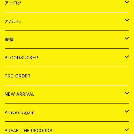
JAPAN
アナログ
WORLD
JAPAN
アパレル
７EP
WORLD
JAPAN
書籍
LP
7EP
T-shirt
WORLD
MAGAZINE
BLOODSUCKER
FLEXI
LP
HOOD
T-shirt
BOLLOCKS
写真集 (PHOTOBOOK)
CD
PRE-ORDER
10インチ
その他
HOOD
EL ZINE
アナログ
NEW ARRIVAL
その他
DOLL MAGAZINE (USED)
アパレル
CD
Arrived Again
書籍
アナログ
CD
BREAK THE RECORDS