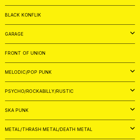
ANALOG
ANALOG
CD
BLACK KONFLIK
ANALOG
GARAGE
JAPAN
FRONT OF UNION
アナログ
WORLD
MELODIC/POP PUNK
CD
アナログ
JAPAN
PSYCHO/ROCKABILLY/RUSTIC
CD
CD
WORLD
JAPAN
SKA PUNK
ANALOG
CD
CD
WORLD
JAPAN
METAL/THRASH METAL/DEATH METAL