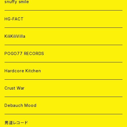
CD
CD
WORLD
snuffy smile
ANALOG
ANALOG
CD
HG-FACT
ANALOG
KiliKiliVilla
POGO77 RECORDS
Hardcore Kitchen
Crust War
Debauch Mood
男道レコード