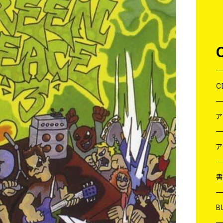
C
J
W
J
ア
７
W
J
L
7
T-
W
M
B