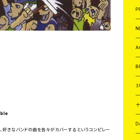
F
L
H
T-
B
写
C
P
1
そ
H
E
N
そ
D
ア
C
A
C
B
D
C
３
A
C
able
ア
A
C
D
は、好きなバンドの曲を各々がカバーするというコンピレー