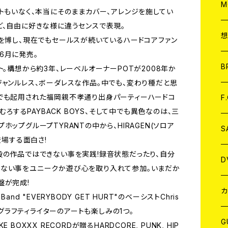
A
C
M
トもいなく、本当にそのままカバー、アレンジを施してい
ど、自由に好きな様に違うセンスで表現。
A
C
評を博し、現在でもセールスが続いているハードコアファン
6月に発売。
ア
B
ト。構想から約3年、レーベルオーナーPOTが2008年か
ジャンルレス、ボーダレスな作品。中でも、変わり種だと思
A
C
 CDでも起用された福岡親不孝通り出身パーティーハードコ
F
むろするPAYBACK BOYS、そして中でも異色なのは、三
ップグループTYRANTの中から、HIRAGEN(ソロア
A
C
S
登場する面白さ!
段の作品ではできない事を実践!録音状態だったり、自分
A
ア
D
かない事をユニークか遊び心を取り入れて参加。いまだか
盤が完成!
B
J
カ
nd "EVERYBODY GET HURT"のベーシストChris
このグラフティライターのアートも楽しみの1つ。
W
J
G
OXXX RECORDが贈るHARDCORE, PUNK, HIP