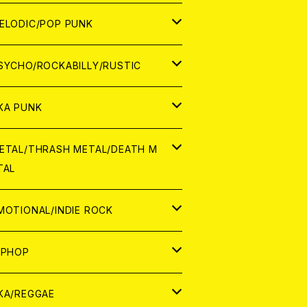
ナログ
ORLD
ELODIC/POP PUNK
D
ナログ
APAN
SYCHO/ROCKABILLY/RUSTIC
D
D
ORLD
APAN
KA PUNK
NALOG
D
D
ORLD
APAN
ETAL/THRASH METAL/DEATH M
TAL
NALOG
NALOG
D
D
ORLD
APAN
MOTIONAL/INDIE ROCK
NALOG
NALOG
D
D
ORLD
APAN
IPHOP
NALOG
NALOG
NALOG
D
ORLD
APAN
KA/REGGAE