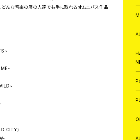
i, SKINS、どんな音楽の層の人達でも手に取れるオムニバス作品
W
ア
M
P
A
TS~
C
H
N
 ME~
D
A
J
P
WILD~
C
W
C
P
~
A
C
J
A
J
O
D CITY)
C
A
W
J
C
W
J
A
OW~