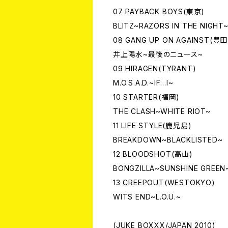
07 PAYBACK BOYS(東京)
BLITZ~RAZORS IN THE NIGHT
08 GANG UP ON AGAINST(豊田
井上陽水~最後のニュース~
09 HIRAGEN(TYRANT)
M.O.S.A.D.~IF...I~
10 STARTER(福岡)
THE CLASH~WHITE RIOT~
11 LIFE STYLE(鹿児島)
BREAKDOWN~BLACKLISTED~
12 BLOODSHOT(高山)
BONGZILLA~SUNSHINE GREEN
13 CREEPOUT(WESTOKYO)
WITS END~L.O.U.~
(JUKE BOXXX/JAPAN 2010)