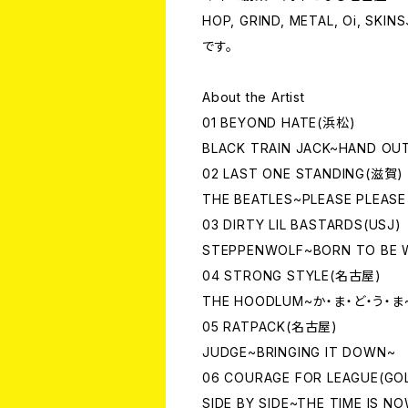
HOP, GRIND, METAL, O
です。
About the Artist
01 BEYOND HATE(浜松)
BLACK TRAIN JACK~HAND OU
02 LAST ONE STANDING(滋賀)
THE BEATLES~PLEASE PLEASE
03 DIRTY LIL BASTARDS(USJ)
STEPPENWOLF~BORN TO BE 
04 STRONG STYLE(名古屋)
THE HOODLUM~か・ま・ど・う・ま
05 RATPACK(名古屋)
JUDGE~BRINGING IT DOWN~
06 COURAGE FOR LEAGUE(GOL
SIDE BY SIDE~THE TIME IS N