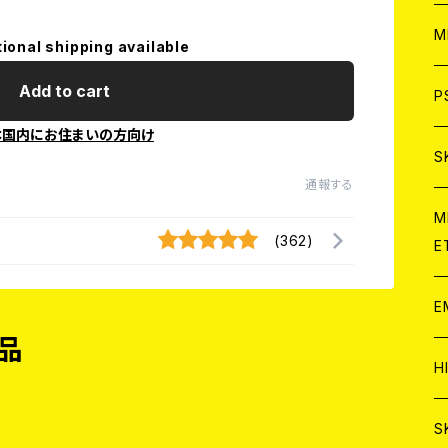
ア
W
M
tional shipping available
C
Add to cart
ア
J
P
本国内にお住まいの方向け
C
C
W
J
S
通報する
A
C
C
W
J
M
(362)
E
A
A
C
C
W
J
E
A
A
C
品
C
W
J
H
A
A
A
C
W
J
S