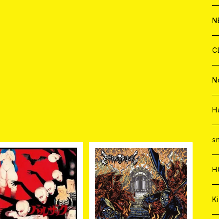
C
A
C
C
W
J
N
A
A
C
C
W
J
C
A
A
C
C
W
J
N
A
A
C
C
W
J
H
品
A
A
C
C
W
s
A
A
C
H
A
Ki