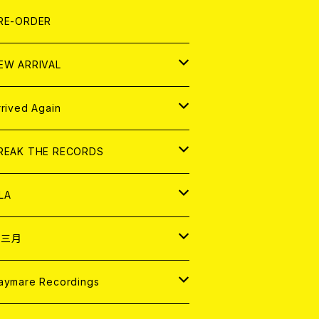
LEXI
P
OOD
shirt
OLLOCKS
真集 (PHOTOBOOK)
D
RE-ORDER
0インチ
の他
OOD
L ZINE
アナログ
EW ARRIVAL
の他
OLL MAGAZINE (USED)
パレル
D
rrived Again
書籍
アナログ
D
REAK THE RECORDS
IGITAL CONTENTS
アナログ
D
LA
NALOG
D
十三月
パレル
NALOG
D
aymare Recordings