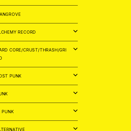
ORLD
パレル
ANGROVE
ATCH
LCHEMY RECORD
アナログ
D
ARD CORE/CRUST/THRASH/GRI
D
IGITAL CONTENTS
NALOG
APAN
OST PUNK
D
ORLD
D
UNK
NALOG
D
APAN
NALOG
APAN
i PUNK
ASSETTE TAPE
NALOG
ORLD
APAN
D
ORLD
APAN
LTERNATIVE