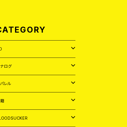
CATEGORY
D
APAN
アナログ
ORLD
APAN
パレル
EP
ORLD
APAN
書籍
P
EP
shirt
ORLD
AGAZINE
LOODSUCKER