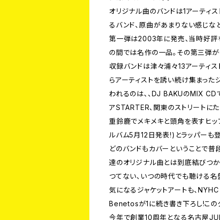
オリジナル曲のバンドは1アーティス
るバンド、原曲があまりない感じな
第一弾は2003年に発売、当時好
の間では名作の一品。その第三弾が
収録バンドは津々浦々13アーティス
らアーティストを誘い続け集まった
われるのは、、DJ BAKUのMIX
アSTARTER、関東のストリートにた
重鈴鹿でメキメキと頭角を表すヒップホ
ルバム5月12日発表!)とラッパーも
どのバンドもカバーということで普
達のオリジナル曲とは到底結びつ
つてない、いつの時代でも聴ける名
気になるジャケットアートも、NYHC Ba
Benetosが1に続き書き下ろし!
今年で創業10周年となる名古屋JUKE B