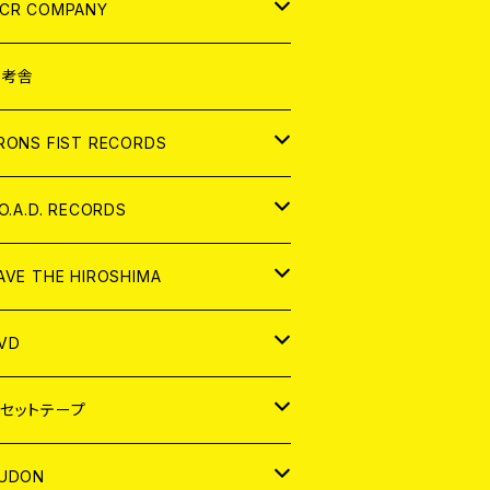
NALOG
D
CR COMPANY
NALOG
D
想考舎
パレル
RONS FIST RECORDS
NALOG
D
.O.A.D. RECORDS
NALOG
D
AVE THE HIROSHIMA
NALOG
パレル
VD
ADGE
APAN
セットテープ
ORLD
APAN
UDON