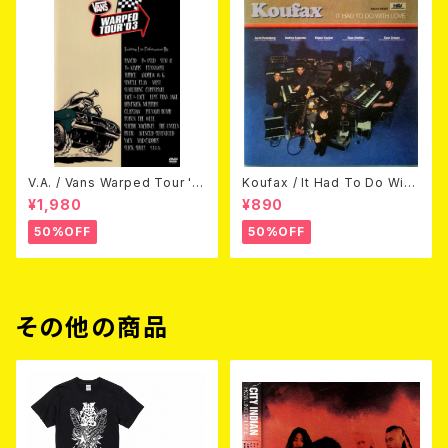
V.A. / Vans Warped Tour '0
Koufax / It Had To Do With
3 (DVD)
Love (CD)
¥1,980
¥890
50%OFF
50%OFF
その他の商品