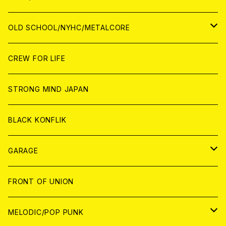
ANALOG
ANALOG
CD
CD
WORLD
JAPAN
OLD SCHOOL/NYHC/METALCORE
ANALOG
ANALOG
CD
CD
WORLD
JAPAN
CREW FOR LIFE
ANALOG
ANALOG
CD
CD
WORLD
STRONG MIND JAPAN
ANALOG
ANALOG
CD
BLACK KONFLIK
ANALOG
GARAGE
JAPAN
FRONT OF UNION
アナログ
WORLD
MELODIC/POP PUNK