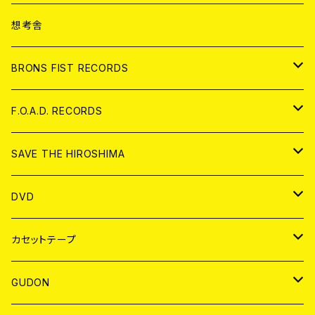
ANALOG
CD
想考舎
アパレル
BRONS FIST RECORDS
ANALOG
CD
F.O.A.D. RECORDS
ANALOG
CD
SAVE THE HIROSHIMA
ANALOG
アパレル
DVD
BADGE
JAPAN
カセットテープ
WORLD
JAPAN
GUDON