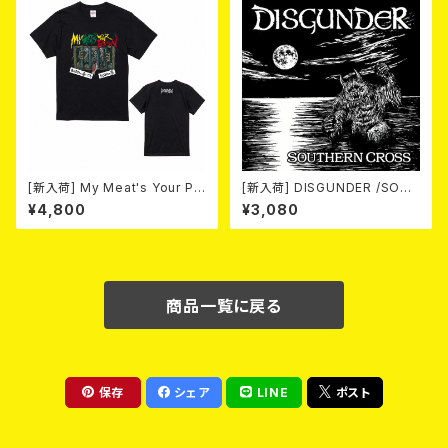
[新入荷] My Meat's Your Po
[新入荷] DISGUNDER /SOUT
ison -あんたにゃ毒でもオイラ
HERN CROSS (CD)
¥4,800
¥3,080
にゃ薬- / BLACK T-shirt (XX
L & XXXL)
商品一覧に戻る
保存
シェア
LINE
ポスト