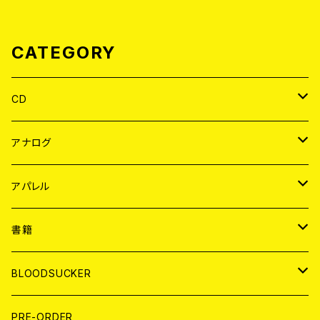
CATEGORY
CD
JAPAN
アナログ
WORLD
JAPAN
アパレル
７EP
WORLD
JAPAN
書籍
LP
7EP
T-shirt
WORLD
MAGAZINE
BLOODSUCKER
FLEXI
LP
HOOD
T-shirt
BOLLOCKS
写真集 (PHOTOBOOK)
CD
PRE-ORDER