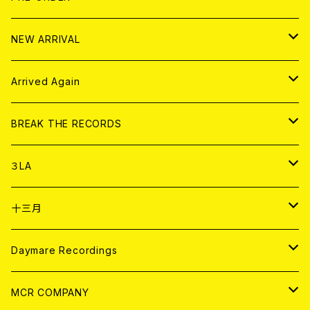
10インチ
その他
HOOD
EL ZINE
アナログ
NEW ARRIVAL
その他
DOLL MAGAZINE (USED)
アパレル
CD
Arrived Again
書籍
アナログ
CD
BREAK THE RECORDS
DIGITAL CONTENTS
アナログ
CD
３LA
ANALOG
CD
十三月
アパレル
ANALOG
CD
Daymare Recordings
ANALOG
CD
MCR COMPANY