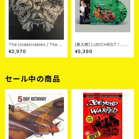
The Undesirables / The U
[新入荷] LUDICHRIST / ...AN
ndesirables (12"/LTD.100 D
D I MEAN THAT. POWERTR
¥2,970
¥5,390
IE-HARD SWIRL GREEN/GR
IP DEMOS 1987 (10"/LTD.15
EY VINYL)
0 DIE-HARD GREEN/BLACK
SPLATTER VINYL)
セール中の商品