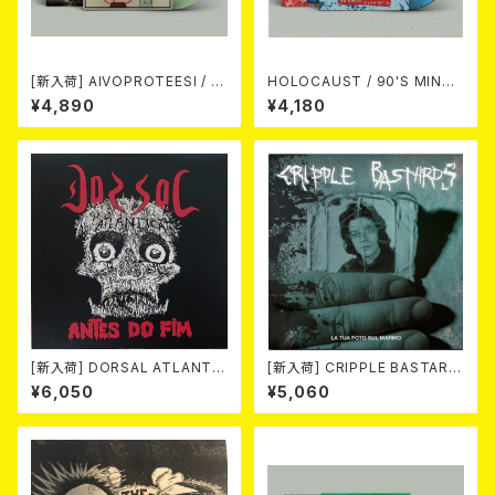
[新入荷] AIVOPROTEESI / U
HOLOCAUST / 90'S MIND I
MPIKUJA (LP / LTD.100 DIE
N YOUR MINDS (※LTD.150
¥4,890
¥4,180
-HARD COKE BOTTLE GRE
SWIRL BLUE VINYL)
EN VINYL) (ITA / F.O.A.D.)
[新入荷] DORSAL ATLANTIC
[新入荷] CRIPPLE BASTARD
A / ANTES DO FIM -40th an
S / LA TUA FOTO SUL MAR
¥6,050
¥5,060
niversary edition- (LP/LTD.
MO (LTD.150 DIE-HARD MA
100 DIE-HARD MARBLE VIN
RBLE VINYL LP)
YL)