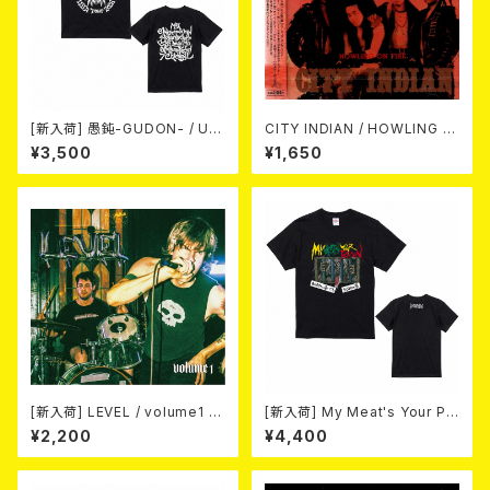
[新入荷] 愚鈍-GUDON- / US
CITY INDIAN / HOWLING O
TOUR 2026 T-shirt
N FIRE (CD)
¥3,500
¥1,650
[新入荷] LEVEL / volume1 DI
[新入荷] My Meat's Your Po
SCOGRAPHY 2021-2026 (D
ison -あんたにゃ毒でもオイラ
¥2,200
¥4,400
IGIPACK CD)
にゃ薬- / BLACK T-shirt (S
～XL)