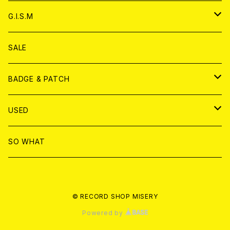
ANALOG
ANALOG
CD
アナログ
G.I.S.M
ANALOG
DVD
CD
SALE
T-shirt & WEAR
ANALOG
BADGE & PATCH
T-SHIRT & WEAR
BADGE
USED
DVD
PATCH
書籍
SO WHAT
カセットテープ
CD
© RECORD SHOP MISERY
書籍
ANALOG
Powered by