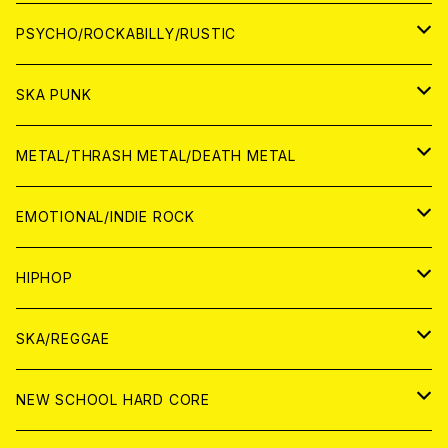
CD
アナログ
JAPAN
PSYCHO/ROCKABILLY/RUSTIC
CD
CD
WORLD
JAPAN
SKA PUNK
ANALOG
CD
CD
WORLD
JAPAN
METAL/THRASH METAL/DEATH METAL
ANALOG
ANALOG
CD
CD
WORLD
JAPAN
EMOTIONAL/INDIE ROCK
ANALOG
ANALOG
CD
CD
WORLD
JAPAN
HIPHOP
ANALOG
ANALOG
ANALOG
CD
WORLD
JAPAN
SKA/REGGAE
CD
ANALOG
CD
CD
WORLD
JAPAN
NEW SCHOOL HARD CORE