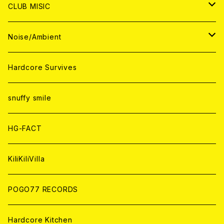
ANALOG
ANALOG
CD
CD
WORLD
JAPAN
CLUB MISIC
ANALOG
ANALOG
CD
CD
WORLD
JAPAN
Noise/Ambient
ANALOG
ANALOG
CD
CD
WORLD
JAPAN
Hardcore Survives
ANALOG
ANALOG
CD
CD
WORLD
snuffy smile
ANALOG
ANALOG
CD
HG-FACT
ANALOG
KiliKiliVilla
POGO77 RECORDS
Hardcore Kitchen