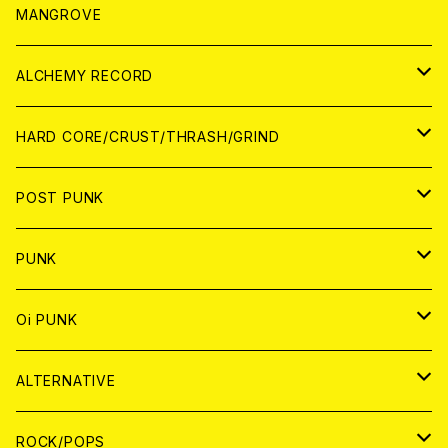
WORLD
アパレル
MANGROVE
PATCH
ALCHEMY RECORD
アナログ
CD
HARD CORE/CRUST/THRASH/GRIND
DIGITAL CONTENTS
ANALOG
JAPAN
POST PUNK
CD
WORLD
CD
PUNK
ANALOG
CD
JAPAN
ANALOG
JAPAN
Oi PUNK
CASSETTE TAPE
ANALOG
WORLD
JAPAN
CD
WORLD
JAPAN
ALTERNATIVE
WORLD
ANALOG
CD
CD
WOLRD
JAPAN
ROCK/POPS