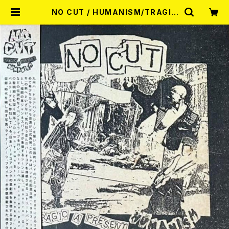
NO CUT / HUMANISM/TRAGIC
A PRESENT - DEMO 1983-198
4 (LP) | RECORD SHOP MISER
Y