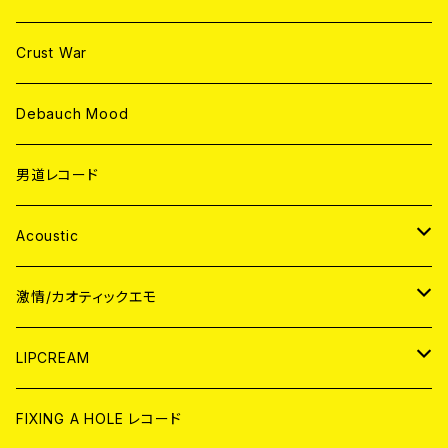
Crust War
Debauch Mood
男道レコード
Acoustic
JAPAN
激情/カオティックエモ
CD
WORLD
JAPAN
LIPCREAM
ANALOG
CD
CD
WORLD
CD
FIXING A HOLE レコード