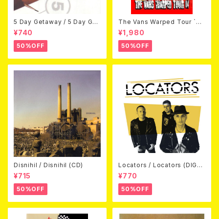
5 Day Getaway / 5 Day Get
The Vans Warped Tour `04
away (CDEP)
Beyond Warped (国内盤DV
¥740
¥1,980
D)
50%OFF
50%OFF
Disnihil / Disnihil (CD)
Locators / Locators (DIGPA
CK CD)
¥715
¥770
50%OFF
50%OFF